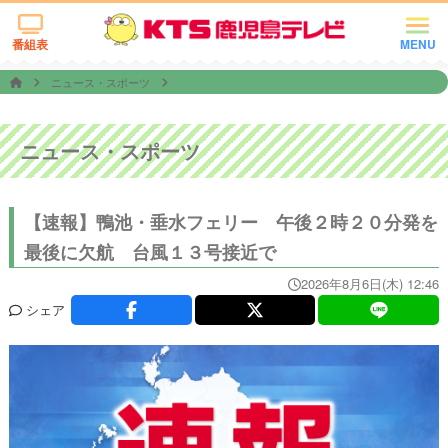
番組表
MENU
ニュース・スポーツ
ニュース・スポーツ
【速報】鴨池・垂水フェリー 午後２時２０分発を
最後に欠航 台風１３号接近で
2026年8月6日(木) 12:46
シェア