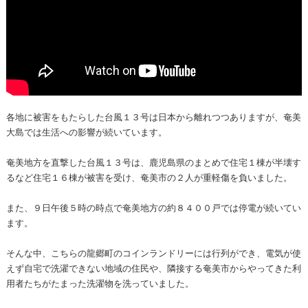
各地に被害をもたらした台風１３号は日本から離れつつありますが、奄美
大島では生活への影響が続いています。
奄美地方を直撃した台風１３号は、鹿児島県のまとめで住宅１棟が半壊す
るなど住宅１６棟が被害を受け、奄美市の２人が重軽傷を負いました。
また、９日午後５時の時点で奄美地方の約８４００戸では停電が続いてい
ます。
そんな中、こちらの龍郷町のコインランドリーには行列ができ、電気が使
えず自宅で洗濯できない地域の住民や、隣接する奄美市からやってきた利
用者たちがたまった洗濯物を洗っていました。