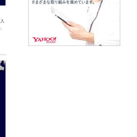
に入
で、