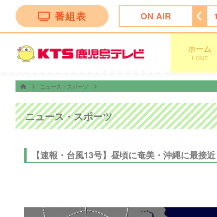
番組表
ON AIR
！かごしま
11:30
ＦＮＮ Ｌｉｖｅ Ｎｅｗｓ ｄａｙｓ
ホーム
HOME
ニュース・スポーツ
ニュース・スポーツ
【速報・台風13号】昼頃に奄美・沖縄に最接近