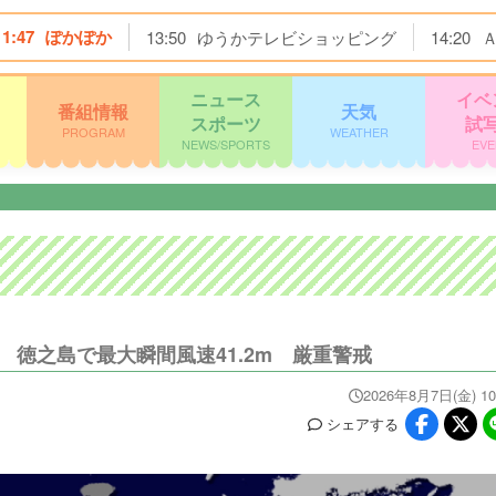
11:47
ぽかぽか
13:50
ゆうかテレビショッピング
14:20
ニュース
イベ
番組情報
天気
スポーツ
試
PROGRAM
WEATHER
NEWS/SPORTS
EVE
 徳之島で最大瞬間風速41.2m 厳重警戒
2026年8月7日(金) 10
シェア
する