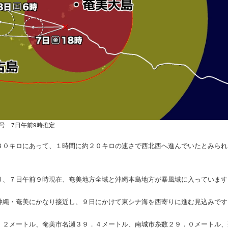
3号 7日午前9時推定
３０キロにあって、１時間に約２０キロの速さで西北西へ進んでいたとみられ
り、７日午前９時現在、奄美地方全域と沖縄本島地方が暴風域に入っています
沖縄・奄美にかなり接近し、９日にかけて東シナ海を西寄りに進む見込みです
．２メートル、奄美市名瀬３９．４メートル、南城市糸数２９．０メートル、