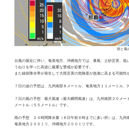
雨と風
台風の接近に伴い、奄美地方、沖縄地方では、暴風、土砂災害、低
うねりを伴った高波に厳重な警戒が必要です。
また線状降水帯が発生して大雨災害の危険度が急激に高まる可能性
７日の波の予想は、九州南部８メートル、奄美地方１１メートル、
７日の風の予想 最大風速（最大瞬間風速）は、九州南部２０メー
メートル（５５メートル）です。
雨の予想 ２４時間降水量（８日午前６時までに多い所）は、九州
奄美地方２００ミリ、沖縄地方２００ミリです。