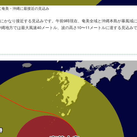
に奄美・沖縄に最接近の見込み
美にかなり接近する見込みです。午前9時現在、奄美全域と沖縄本島が暴風域
沖縄地方では最大風速40メートル、波の高さ10〜11メートルに達する見込み