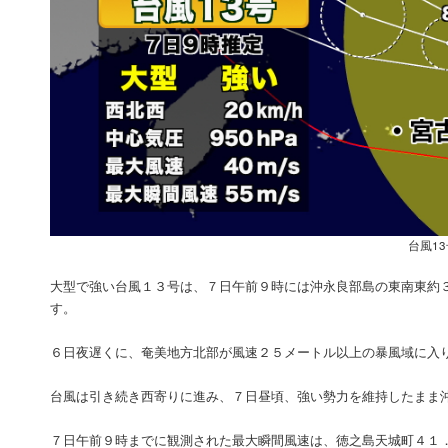
台風1
大型で強い台風１３号は、７日午前９時には沖永良部島の東南東約
す。
６日夜遅くに、奄美地方北部が風速２５メートル以上の暴風域に入
台風は引き続き西寄りに進み、７日昼頃、強い勢力を維持したまま
７日午前９時までに観測された最大瞬間風速は、徳之島天城町４１