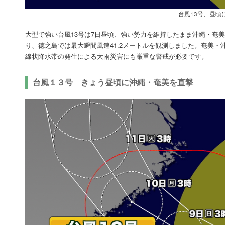
台風13号、昼頃
大型で強い台風13号は7日昼頃、強い勢力を維持したまま沖縄・奄
り、徳之島では最大瞬間風速41.2メートルを観測しました。奄美・
線状降水帯の発生による大雨災害にも厳重な警戒が必要です。
台風１３号 きょう昼頃に沖縄・奄美を直撃