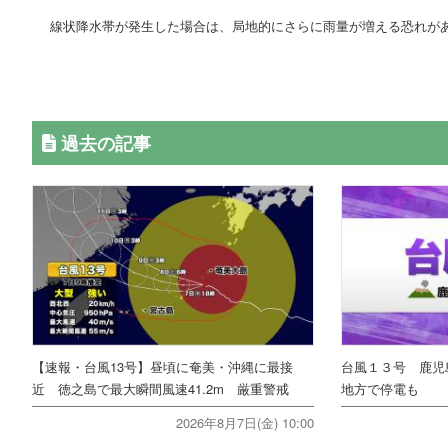
線状降水帯が発生した場合は、局地的にさらに雨量が増える恐れが
過去の記事
【速報・台風13号】昼頃に奄美・沖縄に最接
台風１３号 鹿児
近 徳之島で最大瞬間風速41.2m 厳重警戒
地方で停電も
2026年8月7日(金) 10:00