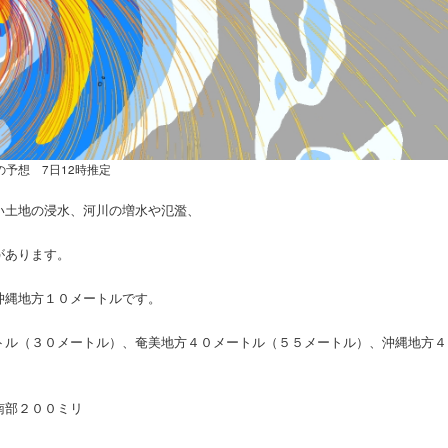
の予想 7日12時推定
い土地の浸水、河川の増水や氾濫、
があります。
沖縄地方１０メートルです。
トル（３０メートル）、奄美地方４０メートル（５５メートル）、沖縄地方４
南部２００ミリ