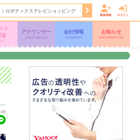
Ａｉロボティクステレビショッピング
14:50
ぽよチャンネル
新規登録
ログイン
ント
アナウンサー
会社情報
お知らせ
写会
ANNOUNCER
COMPANY
INFORMATION
NT
:00