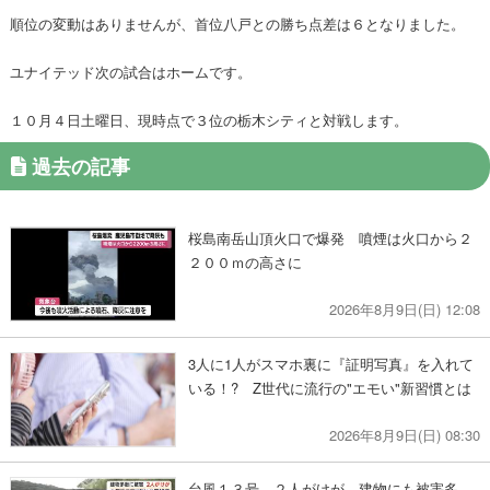
順位の変動はありませんが、首位八戸との勝ち点差は６となりました。
ユナイテッド次の試合はホームです。
１０月４日土曜日、現時点で３位の栃木シティと対戦します。
過去の記事
桜島南岳山頂火口で爆発 噴煙は火口から２
２００ｍの高さに
2026年8月9日(日) 12:08
3人に1人がスマホ裏に『証明写真』を入れて
いる！? Z世代に流行の"エモい"新習慣とは
2026年8月9日(日) 08:30
台風１３号 ２人がけが 建物にも被害多