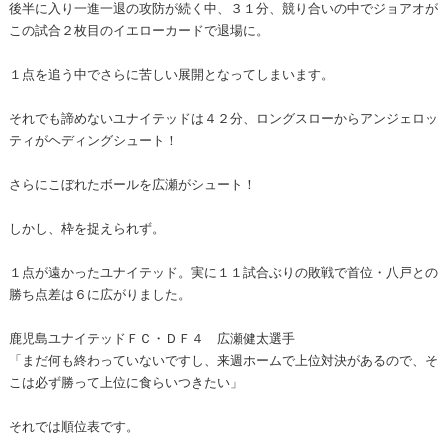
後半に入り一進一退の攻防が続く中、３１分、競り合いの中でジョアオが
この試合２枚目のイエローカードで退場に。
１点を追う中でさらに苦しい展開となってしまいます。
それでも諦めないユナイテッドは４２分、ロングスローからアンジェロッ
ティがヘディングシュート！
さらにこぼれたボールを広瀬がシュート！
しかし、枠を捉えられず。
１点が遠かったユナイテッド。実に１１試合ぶりの敗戦で首位・八戸との
勝ち点差は６に広がりました。
鹿児島ユナイテッドＦＣ・ＤＦ４ 広瀬健太選手
「まだ何も終わっていないですし、来週ホームで上位対決があるので、そ
こは必ず勝って上位に食らいつきたい」
それでは順位表です。