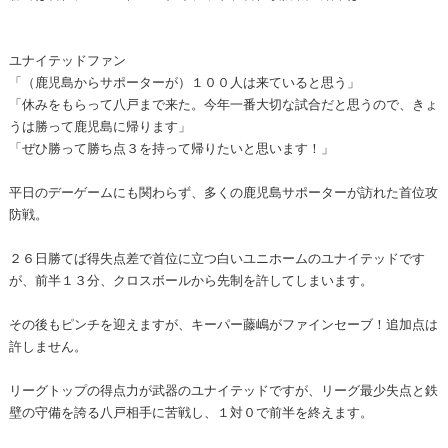
ユナイテッドファン
「（鹿児島からサポーターが）１００人は来ていると思う」
「休みをもらって八戸まで来た。今年一番大切な試合だと思うので、きょ
うは勝って鹿児島に帰ります」
「ぜひ勝って勝ち点３を持って帰りたいと思います！」
平日のデーゲームにも関わらず、多くの鹿児島サポーターが訪れた首位攻
防戦。
２６日勝てば得失点差で首位に立つ白いユニホームのユナイテッドです
が、前半１３分、クロスボールから先制を許してしまいます。
その後もピンチを迎えますが、キーパー藤嶋がファインセーブ！追加点は
許しません。
リーグトップの得点力が武器のユナイテッドですが、リーグ最少失点と鉄
壁の守備を誇る八戸相手に苦戦し、１対０で前半を終えます。