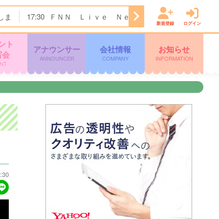
しま
17:30
ＦＮＮ Ｌｉｖｅ Ｎｅｗｓ イット！
18:00
新規登録
ログイン
ント
アナウンサー
会社情報
お知らせ
写会
ANNOUNCER
COMPANY
INFORMATION
NT
:30