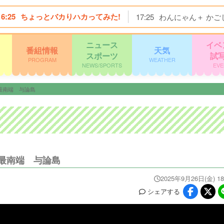
16:25
ちょっとバカりハカってみた!
17:25
わんにゃん＋ かご
ニュース
イベ
番組情報
天気
スポーツ
試
PROGRAM
WEATHER
NEWS/SPORTS
EVE
最南端 与論島
最南端 与論島
2025年9月26日(金) 18
シェア
する