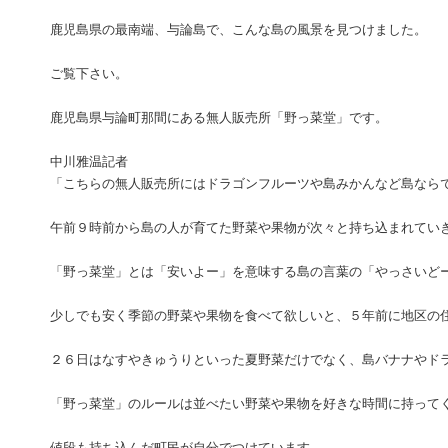
鹿児島県の最南端、与論島で、こんな島の風景を見つけました。
ご覧下さい。
鹿児島県与論町那間にある無人販売所「野っ菜堂」です。
中川雅温記者
「こちらの無人販売所にはドラゴンフルーツや島みかんなど島なら
午前９時前から島の人が育てた野菜や果物が次々と持ち込まれてい
「野っ菜堂」とは「安いよー」を意味する島の言葉の「やっさいど
少しでも安く季節の野菜や果物を食べて欲しいと、５年前に地区の
２６日はなすやきゅうりといった夏野菜だけでなく、島バナナやド
「野っ菜堂」のルールは並べたい野菜や果物を好きな時間に持って
値段も持ち込んだ町民が自分でつけています。