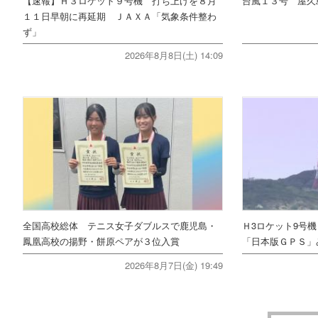
【速報】Ｈ３ロケット９号機 打ち上げを８月
台風１３号 屋久
１１日早朝に再延期 ＪＡＸＡ「気象条件整わ
ず」
2026年8月8日(土) 14:09
全国高校総体 テニス女子ダブルスで鹿児島・
Ｈ3ロケット9号
鳳凰高校の揚野・餅原ペアが３位入賞
「日本版ＧＰＳ」
2026年8月7日(金) 19:49