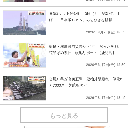
Ｈ3ロケット9号機 10日（月）早朝打ち上
げ 「日本版ＧＰＳ」みちびきを搭載
2026年8月7日(金) 18:53
姶良・霧島豪雨災害から1年 戻った笑顔、
道半ばの復旧 現地リポート【鹿児島】
2026年8月7日(金) 18:50
台風13号が奄美直撃 建物外壁崩れ・停電2
万7000戸 欠航相次ぐ
2026年8月7日(金) 18:45
もっと見る