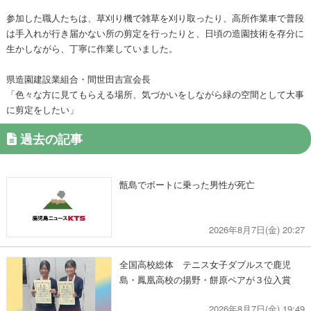
参加した職人たちは、草刈り機で雑草を刈り取ったり、高所作業車で普段
は手入れが行き届かない所の剪定を行ったりと、日頃の造園技術を存分に
生かしながら、丁寧に作業していました。
県造園建設業組合・間世田吉宣会長
「色々な方に見てもらえる場所、気づかいをしながら緑の空間として大事
に剪定をしたい」
過去の記事
甑島でボートに乗った男性が死亡
2026年8月7日(金) 20:27
全国高校総体 テニス女子ダブルスで鹿児
島・鳳凰高校の揚野・餅原ペアが３位入賞
2026年8月7日(金) 19:49