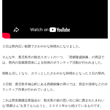
２日は県内広い範囲でさわやかな秋晴れになりました。
そんな中、鹿児島市の観光スポットの一つ、「西郷隆盛銅像」の周辺で
は、県内の造園業団体による恒例のボランティア活動が行われました。
朝晩も涼しくなり、カラッとしたさわやかな秋晴れとなった２日の県内。
２日朝、鹿児島市城山町にある西郷銅像の周りでは、剪定や清掃などのボ
ランティア作業が行われていました。
これは県造園建設業協会が、観光客の旅の思い出に緑に囲まれたきれい
な“西郷さん”を見てもらおうと、２００１年から続けているものです。