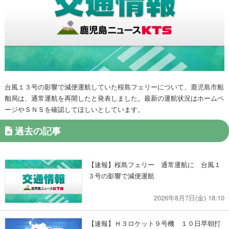
台風１３号の影響で減便運航していた桜島フェリーについて、鹿児島市船
舶局は、通常運航を再開したと発表しました。最新の運航状況はホームペ
ージやＳＮＳを確認してほしいとしています。
過去の記事
【速報】桜島フェリー 通常運航に 台風１
３号の影響で減便運航
2026年8月7日(金) 18:10
【速報】Ｈ３ロケット９号機 １０日早朝打