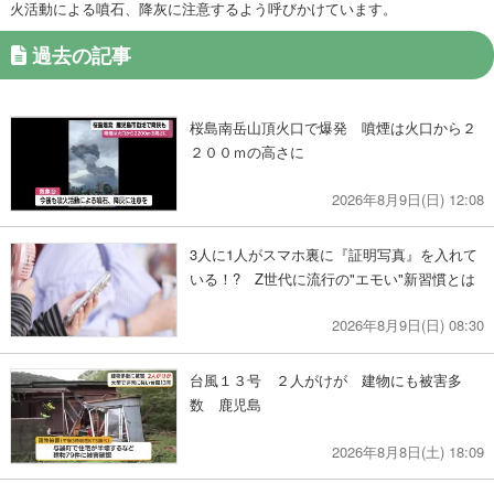
火活動による噴石、降灰に注意するよう呼びかけています。
過去の記事
桜島南岳山頂火口で爆発 噴煙は火口から２
２００ｍの高さに
2026年8月9日(日) 12:08
3人に1人がスマホ裏に『証明写真』を入れて
いる！? Z世代に流行の"エモい"新習慣とは
2026年8月9日(日) 08:30
台風１３号 ２人がけが 建物にも被害多
数 鹿児島
2026年8月8日(土) 18:09