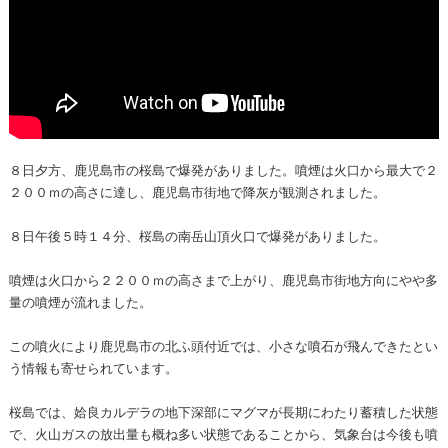
８日夕方、鹿児島市の桜島で爆発がありました。噴煙は火口から最大で２
２００ｍの高さに達し、鹿児島市街地で降灰が観測されました。
８日午後５時１４分、桜島の南岳山頂火口で爆発がありました。
噴煙は火口から２２００ｍの高さまで上がり、鹿児島市街地方向にやや多
量の噴煙が流れました。
この噴火により鹿児島市の北ふ頭付近では、小さな噴石が飛んできたとい
う情報も寄せられています。
桜島では、姶良カルデラの地下深部にマグマが長期にわたり蓄積した状態
で、火山ガスの放出量も概ね多い状態であることから、気象台は今後も噴