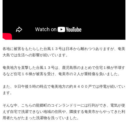
各地に被害をもたらした台風１３号は日本から離れつつありますが、奄美
大島では生活への影響が続いています。
奄美地方を直撃した台風１３号は、鹿児島県のまとめで住宅１棟が半壊す
るなど住宅１６棟が被害を受け、奄美市の２人が重軽傷を負いました。
また、９日午後５時の時点で奄美地方の約８４００戸では停電が続いてい
ます。
そんな中、こちらの龍郷町のコインランドリーには行列ができ、電気が使
えず自宅で洗濯できない地域の住民や、隣接する奄美市からやってきた利
用者たちがたまった洗濯物を洗っていました。