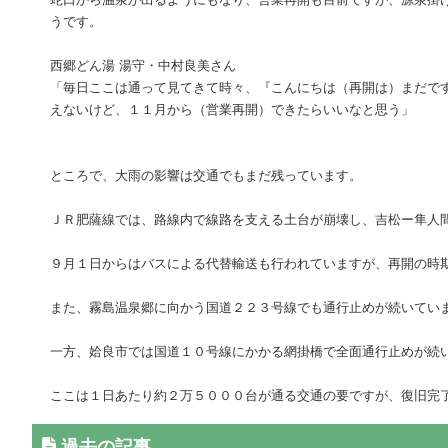
うです。
西郷どん湯 湯守・中村良美さん
「毎日ここは通って見てきて時々、『こんにちは（再開は）まだで
えないけど、１１月から（営業再開）できたらいいなと思う」
ところで、大雨の影響は交通でもまだ残っています。
ＪＲ肥薩線では、路線内で線路を支える土台が崩壊し、吉松ー隼人
９月１日からはバスによる代替輸送も行われていますが、再開の時
また、霧島温泉郷に向かう国道２２３号線でも通行止めが続いてい
一方、姶良市では国道１０号線にかかる網掛橋で全面通行止めが続
ここは１日あたり約２万５０００台が通る交通の要ですが、復旧完
過去の記事