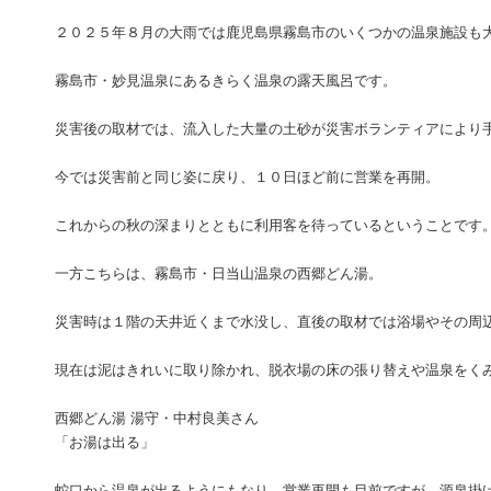
２０２５年８月の大雨では鹿児島県霧島市のいくつかの温泉施設も
霧島市・妙見温泉にあるきらく温泉の露天風呂です。
災害後の取材では、流入した大量の土砂が災害ボランティアにより
今では災害前と同じ姿に戻り、１０日ほど前に営業を再開。
これからの秋の深まりとともに利用客を待っているということです
一方こちらは、霧島市・日当山温泉の西郷どん湯。
災害時は１階の天井近くまで水没し、直後の取材では浴場やその周
現在は泥はきれいに取り除かれ、脱衣場の床の張り替えや温泉をく
西郷どん湯 湯守・中村良美さん
「お湯は出る」
蛇口から温泉が出るようにもなり、営業再開も目前ですが、源泉掛