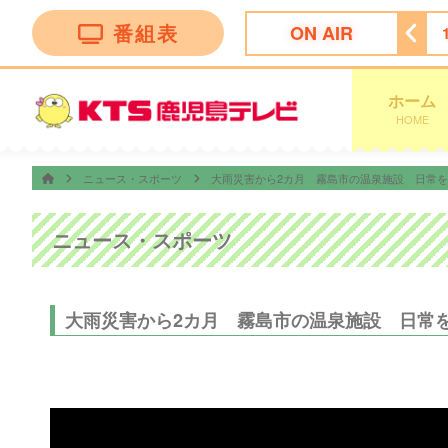
番組表
ON AIR
 Ｎｅｗｓ イット！第１部
18:09
ＫＴＳライブニュース
ホーム
HOME
ニュース・スポーツ
大雨災害から2カ月 霧島市の温泉施設 日常
ニュース・スポーツ
大雨災害から2カ月 霧島市の温泉施設 日常