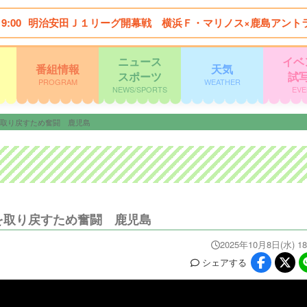
19:00
明治安田Ｊ１リーグ開幕戦 横浜Ｆ・マリノス×鹿島アント
ニュース
イベ
番組情報
天気
スポーツ
試
PROGRAM
WEATHER
NEWS/SPORTS
EVE
を取り戻すため奮闘 鹿児島
を取り戻すため奮闘 鹿児島
2025年10月8日(水) 18
シェア
する