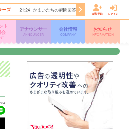
ラーズ
21:24
かまいたちの瞬間回答！★今夜は…焼肉きんぐ＆
新規登録
ログイン
ント
アナウンサー
会社情報
お知らせ
写会
ANNOUNCER
COMPANY
INFORMATION
NT
:34