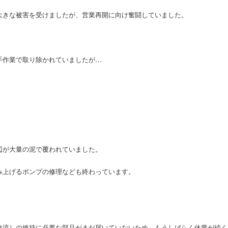
大きな被害を受けましたが、営業再開に向け奮闘していました。
手作業で取り除かれていましたが…
。
辺が大量の泥で覆われていました。
み上げるポンプの修理なども終わっています。
け流しの維持に必要な部品がまだ届いていないため、もうしばらく休業が続く