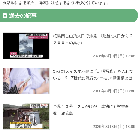
火活動による噴石、降灰に注意するよう呼びかけています。
過去の記事
桜島南岳山頂火口で爆発 噴煙は火口から２
２００ｍの高さに
2026年8月9日(日) 12:08
3人に1人がスマホ裏に『証明写真』を入れて
いる！? Z世代に流行の"エモい"新習慣とは
2026年8月9日(日) 08:30
台風１３号 ２人がけが 建物にも被害多
数 鹿児島
2026年8月8日(土) 18:09