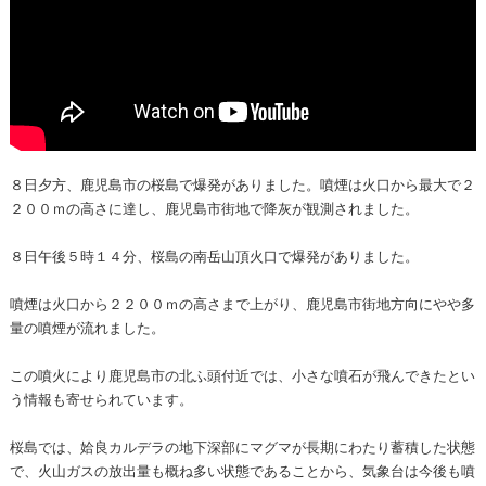
８日夕方、鹿児島市の桜島で爆発がありました。噴煙は火口から最大で２
２００ｍの高さに達し、鹿児島市街地で降灰が観測されました。
８日午後５時１４分、桜島の南岳山頂火口で爆発がありました。
噴煙は火口から２２００ｍの高さまで上がり、鹿児島市街地方向にやや多
量の噴煙が流れました。
この噴火により鹿児島市の北ふ頭付近では、小さな噴石が飛んできたとい
う情報も寄せられています。
桜島では、姶良カルデラの地下深部にマグマが長期にわたり蓄積した状態
で、火山ガスの放出量も概ね多い状態であることから、気象台は今後も噴