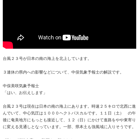
台風２３号が日本の南の海上を北上しています。
３連休の県内への影響などについて、中俣気象予報士の解説です。
中俣美咲気象予報士
「はい、お伝えします」
台風２３号は現在は日本の南の海上にあります。時速２５キロで北西に進
んでいて、中心気圧は１０００ヘクトパスカルです。１１日（土） の午
後に奄美地方にもっとも接近して、１２（日）にかけて進路をやや東寄り
に変える見通しとなっています。一部、県本土も強風域に入りそうです。