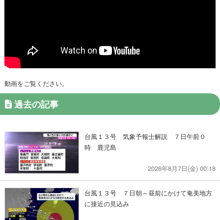
動画をご覧ください。
過去の記事
台風１３号 気象予報士解説 ７日午前０
時 鹿児島
2026年8月7日(金) 00:18
台風１３号 ７日朝～昼前にかけて奄美地方
に接近の見込み