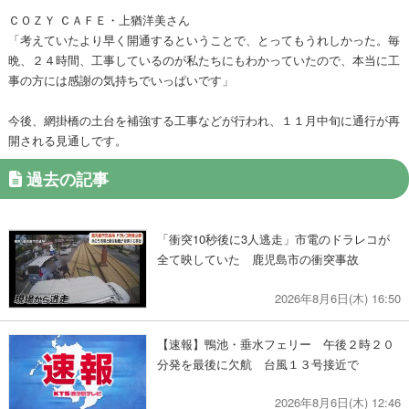
ＣＯＺＹ ＣＡＦＥ・上猶洋美さん
「考えていたより早く開通するということで、とってもうれしかった。毎
晩、２４時間、工事しているのが私たちにもわかっていたので、本当に工
事の方には感謝の気持ちでいっぱいです」
今後、網掛橋の土台を補強する工事などが行われ、１１月中旬に通行が再
開される見通しです。
過去の記事
「衝突10秒後に3人逃走」市電のドラレコが
全て映していた 鹿児島市の衝突事故
2026年8月6日(木) 16:50
【速報】鴨池・垂水フェリー 午後２時２０
分発を最後に欠航 台風１３号接近で
2026年8月6日(木) 12:46