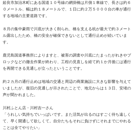
姶良市加治木町にある国道１０号線の網掛橋は片側１車線で、長さは約６
０メートル、幅は約１８メートルで、１日に約２万５０００台の車が通行
する地域の主要道路です。
８月の集中豪雨で川底が大きく削られ、橋を支える杭が最大で約３メート
ル露出したため、橋の安全が確保できないとして通行止めが続いていま
す。
鹿児島国道事務所によりますと、被害の調査や川底にたまったがれきやブ
ロックなどの撤去作業が終わり、工程の見直しを経て約１か月後には通行
を再開できる見通しが立ったということです。
約２カ月の通行止めは地域の交通と周辺の商業施設に大きな影響を与えて
いましたが、復旧の見通しが示されたことで、地元からは１３日、安堵の
声が聞かれました。
川村ふとん店・川村吉一さん
「うれしい気持ちでいっぱいです。また活気が出るのはすごく待ち遠しく
て、早く開通して欲しくて。自分たちもそれに負けずにそれまでにやれる
ことは全てやりたい」