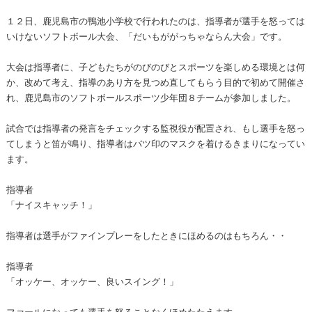
１２日、鹿児島市の鴨池小学校で行われたのは、指導者が選手を怒っては
いけないソフトボール大会、「だいもががっちゃならん大会」です。
大会は指導者に、子どもたちがのびのびとスポーツを楽しめる環境とは何
か、改めて考え、指導のあり方を見つめ直してもらう目的で初めて開催さ
れ、鹿児島市のソフトボールスポーツ少年団８チームが参加しました。
試合では指導者の発言をチェックする監視役が配置され、もし選手を怒っ
てしまうと笛が鳴り、指導者はバツ印のマスクを着けるきまりになってい
ます。
指導者
「ナイスキャッチ！」
指導者は選手がファインプレーをしたときにほめるのはもちろん・・
指導者
「オッケー、オッケー、良いスイング！」
ファールになっても選手を怒ることなくほめたたえます。