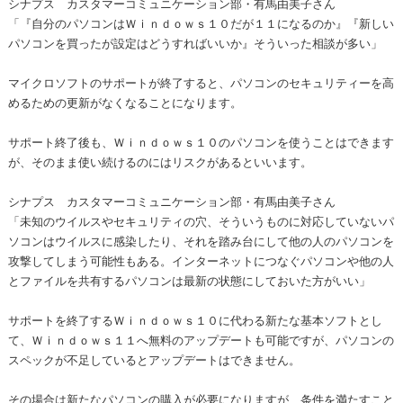
シナプス カスタマーコミュニケーション部・有馬由美子さん
「『自分のパソコンはＷｉｎｄｏｗｓ１０だが１１になるのか』『新しい
パソコンを買ったが設定はどうすればいいか』そういった相談が多い」
マイクロソフトのサポートが終了すると、パソコンのセキュリティーを高
めるための更新がなくなることになります。
サポート終了後も、Ｗｉｎｄｏｗｓ１０のパソコンを使うことはできます
が、そのまま使い続けるのにはリスクがあるといいます。
シナプス カスタマーコミュニケーション部・有馬由美子さん
「未知のウイルスやセキュリティの穴、そういうものに対応していないパ
ソコンはウイルスに感染したり、それを踏み台にして他の人のパソコンを
攻撃してしまう可能性もある。インターネットにつなぐパソコンや他の人
とファイルを共有するパソコンは最新の状態にしておいた方がいい」
サポートを終了するＷｉｎｄｏｗｓ１０に代わる新たな基本ソフトとし
て、Ｗｉｎｄｏｗｓ１１へ無料のアップデートも可能ですが、パソコンの
スペックが不足しているとアップデートはできません。
その場合は新たなパソコンの購入が必要になりますが、条件を満たすこと