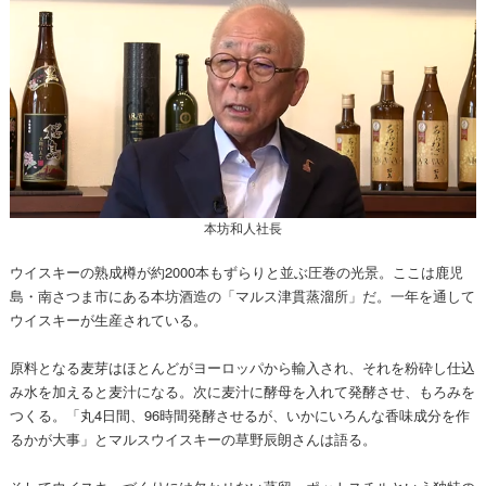
本坊和人社長
ウイスキーの熟成樽が約2000本もずらりと並ぶ圧巻の光景。ここは鹿児
島・南さつま市にある本坊酒造の「マルス津貫蒸溜所」だ。一年を通して
ウイスキーが生産されている。
原料となる麦芽はほとんどがヨーロッパから輸入され、それを粉砕し仕込
み水を加えると麦汁になる。次に麦汁に酵母を入れて発酵させ、もろみを
つくる。「丸4日間、96時間発酵させるが、いかにいろんな香味成分を作
るかが大事」とマルスウイスキーの草野辰朗さんは語る。