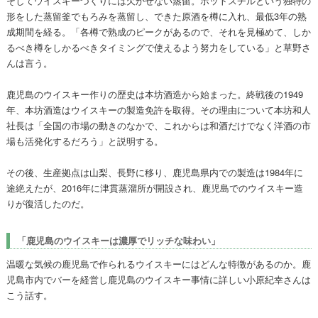
そしてウイスキーづくりには欠かせない蒸留。ポットスチルという独特の
形をした蒸留釜でもろみを蒸留し、できた原酒を樽に入れ、最低3年の熟
成期間を経る。「各樽で熟成のピークがあるので、それを見極めて、しか
るべき樽をしかるべきタイミングで使えるよう努力をしている」と草野さ
んは言う。
鹿児島のウイスキー作りの歴史は本坊酒造から始まった。終戦後の1949
年、本坊酒造はウイスキーの製造免許を取得。その理由について本坊和人
社長は「全国の市場の動きのなかで、これからは和酒だけでなく洋酒の市
場も活発化するだろう」と説明する。
その後、生産拠点は山梨、長野に移り、鹿児島県内での製造は1984年に
途絶えたが、2016年に津貫蒸溜所が開設され、鹿児島でのウイスキー造
りが復活したのだ。
「鹿児島のウイスキーは濃厚でリッチな味わい」
温暖な気候の鹿児島で作られるウイスキーにはどんな特徴があるのか。鹿
児島市内でバーを経営し鹿児島のウイスキー事情に詳しい小原紀幸さんは
こう話す。