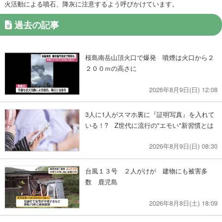
火活動による噴石、降灰に注意するよう呼びかけています。
過去の記事
桜島南岳山頂火口で爆発 噴煙は火口から２
２００ｍの高さに
2026年8月9日(日) 12:08
3人に1人がスマホ裏に『証明写真』を入れて
いる！? Z世代に流行の"エモい"新習慣とは
2026年8月9日(日) 08:30
台風１３号 ２人がけが 建物にも被害多
数 鹿児島
2026年8月8日(土) 18:09