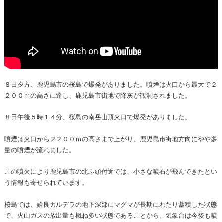
８日夕方、鹿児島市の桜島で爆発がありました。噴煙は火口から最大で２
２００ｍの高さに達し、鹿児島市街地で降灰が観測されました。
８日午後５時１４分、桜島の南岳山頂火口で爆発がありました。
噴煙は火口から２２００ｍの高さまで上がり、鹿児島市街地方向にやや多
量の噴煙が流れました。
この噴火により鹿児島市の北ふ頭付近では、小さな噴石が飛んできたとい
う情報も寄せられています。
桜島では、姶良カルデラの地下深部にマグマが長期にわたり蓄積した状態
で、火山ガスの放出量も概ね多い状態であることから、気象台は今後も噴