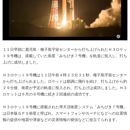
１１日早朝に鹿児島・種子島宇宙センターから打ち上げられたＨ３ロケッ
ト９号機は、搭載していた衛星「みちびき７号機」を軌道に投入し、打ち
上げに成功しました。
Ｈ３ロケット９号機は１１日午前４時２３分３１秒、種子島宇宙センター
から打ち上げられました。ロケットは順調に飛行を続け、打ち上げから約
２９分後、衛星が予定の軌道に投入され、打ち上げは成功しました。Ｈ３
ロケットは６月の６号機に続き２回連続の成功です。
Ｈ３ロケット９号機に搭載された準天頂衛星システム「みちびき７号機」
は日本版ＧＰＳ衛星と呼ばれ、スマートフォンやカーナビなどへの位置情
報の提供や地震や津波などの災害情報の発信などに役立てられます。