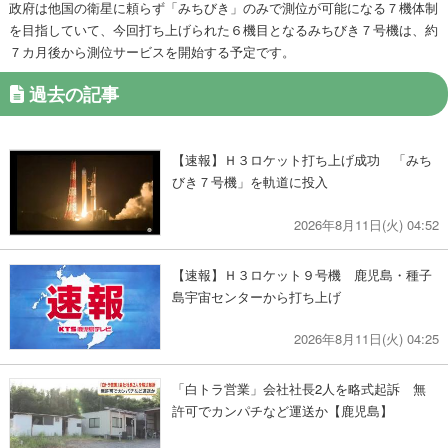
政府は他国の衛星に頼らず「みちびき」のみで測位が可能になる７機体制
を目指していて、今回打ち上げられた６機目となるみちびき７号機は、約
７カ月後から測位サービスを開始する予定です。
過去の記事
【速報】Ｈ３ロケット打ち上げ成功 「みち
びき７号機」を軌道に投入
2026年8月11日(火) 04:52
【速報】Ｈ３ロケット９号機 鹿児島・種子
島宇宙センターから打ち上げ
2026年8月11日(火) 04:25
「白トラ営業」会社社長2人を略式起訴 無
許可でカンパチなど運送か【鹿児島】