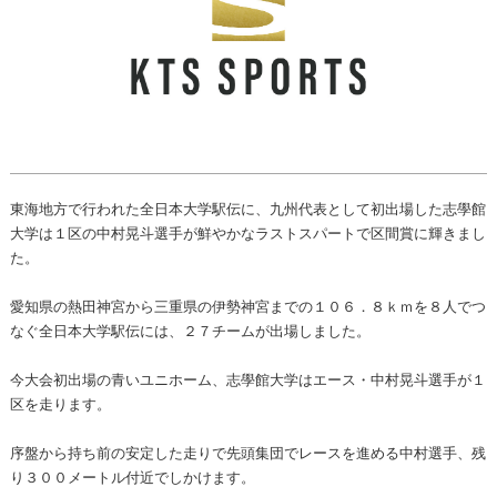
東海地方で行われた全日本大学駅伝に、九州代表として初出場した志學館
大学は１区の中村晃斗選手が鮮やかなラストスパートで区間賞に輝きまし
た。
愛知県の熱田神宮から三重県の伊勢神宮までの１０６．８ｋｍを８人でつ
なぐ全日本大学駅伝には、２７チームが出場しました。
今大会初出場の青いユニホーム、志學館大学はエース・中村晃斗選手が１
区を走ります。
序盤から持ち前の安定した走りで先頭集団でレースを進める中村選手、残
り３００メートル付近でしかけます。