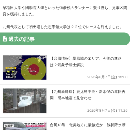
早稲田大学や國學院大學といった強豪校のランナーに競り勝ち、見事区間
賞を獲得しました。
九州代表として初出場した志學館大学は２２位でレースを終えました。
過去の記事
【台風情報】暴風域のエリア、今後の進路
は？気象予報士解説
2026年8月7日(金) 13:00
【九州新幹線】鹿児島中央～新水俣の運転再
開 熊本地震で見合わせ
2026年8月7日(金) 11:25
台風13号 奄美地方に最接近か 線状降水帯