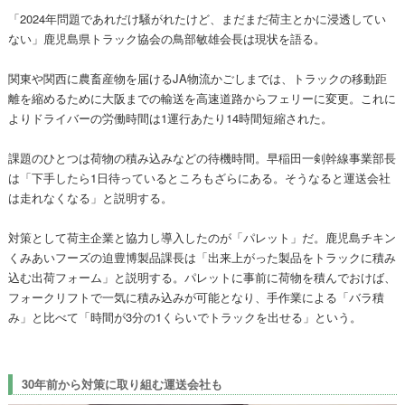
「2024年問題であれだけ騒がれたけど、まだまだ荷主とかに浸透してい
ない」鹿児島県トラック協会の鳥部敏雄会長は現状を語る。
関東や関西に農畜産物を届けるJA物流かごしまでは、トラックの移動距
離を縮めるために大阪までの輸送を高速道路からフェリーに変更。これに
よりドライバーの労働時間は1運行あたり14時間短縮された。
課題のひとつは荷物の積み込みなどの待機時間。早稲田一剣幹線事業部長
は「下手したら1日待っているところもざらにある。そうなると運送会社
は走れなくなる」と説明する。
対策として荷主企業と協力し導入したのが「パレット」だ。鹿児島チキン
くみあいフーズの迫豊博製品課長は「出来上がった製品をトラックに積み
込む出荷フォーム」と説明する。パレットに事前に荷物を積んでおけば、
フォークリフトで一気に積み込みが可能となり、手作業による「バラ積
み」と比べて「時間が3分の1くらいでトラックを出せる」という。
30年前から対策に取り組む運送会社も