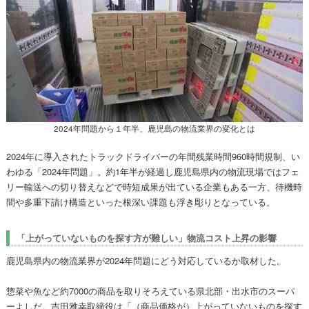
2024年問題から１年半、鹿児島の物流業界の変化とは
2024年に導入されたトラックドライバーの年間残業時間960時間規制、い
わゆる「2024年問題」。約1年半が経過し鹿児島県内の物流現場ではフェ
リー輸送への切り替えなどで時短成果が出ている企業もある一方、待機時
間や多重下請け構造といった根深い課題も浮き彫りとなっている。
「上がっていないものを探す方が難しい」物流コスト上昇の影響
鹿児島県内の物流業界が2024年問題にどう対応しているか取材した。
惣菜や魚など約7000の商品を取りそろえている県北部・出水市のスーパ
ーよしだ。吉田雅幸取締役は「（商品価格が）上がっていないものを探す