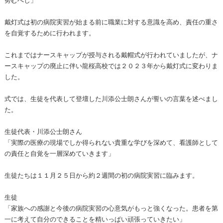
戴灯式は初の病院実習が始まる前に職業に対する意識を高め、責任の重さ
を自覚するために行われます。
これまではナースキャップが授与される戴帽式が行われていましたが、ナ
ースキャップの廃止に伴い龍桜高校では２０２３年から戴灯式に変わりま
した。
式では、生徒を代表して登壇した川添公士朗さんが誓いの言葉を述べまし
た。
生徒代表・川添公士朗さん
「実際の医療の現場でしか得られない貴重な学びを深めて、看護師として
の責任と自覚を一層深めていきます」
生徒たちは１１月２５日から約２週間の初の病院実習に臨みます。
生徒
「家族への感謝と今後の病院実習の心意気がもっと強くなった。患者を第
一に考えて自分のできることを精いっぱい頑張っていきたい」