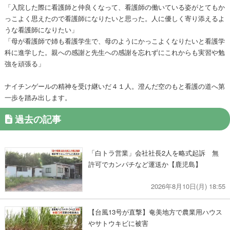
「入院した際に看護師と仲良くなって、看護師の働いている姿がとてもか
っこよく思えたので看護師になりたいと思った。人に優しく寄り添えるよ
うな看護師になりたい」
「母が看護師で姉も看護学生で、母のようにかっこよくなりたいと看護学
科に進学した。親への感謝と先生への感謝を忘れずにこれからも実習や勉
強を頑張る」
ナイチンゲールの精神を受け継いだ４１人。澄んだ空のもと看護の道へ第
一歩を踏み出します。
過去の記事
「白トラ営業」会社社長2人を略式起訴 無
許可でカンパチなど運送か【鹿児島】
2026年8月10日(月) 18:55
【台風13号が直撃】奄美地方で農業用ハウス
やサトウキビに被害