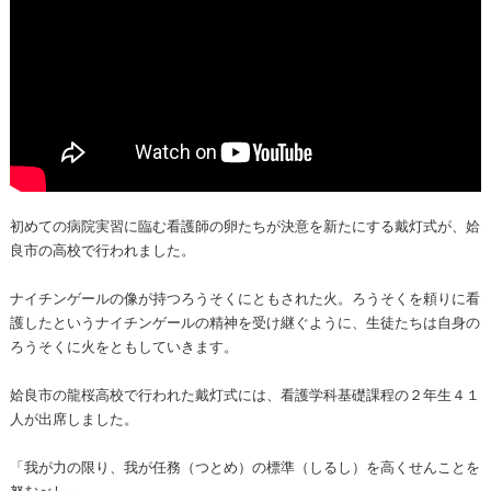
初めての病院実習に臨む看護師の卵たちが決意を新たにする戴灯式が、姶
良市の高校で行われました。
ナイチンゲールの像が持つろうそくにともされた火。ろうそくを頼りに看
護したというナイチンゲールの精神を受け継ぐように、生徒たちは自身の
ろうそくに火をともしていきます。
姶良市の龍桜高校で行われた戴灯式には、看護学科基礎課程の２年生４１
人が出席しました。
「我が力の限り、我が任務（つとめ）の標準（しるし）を高くせんことを
努むべし」