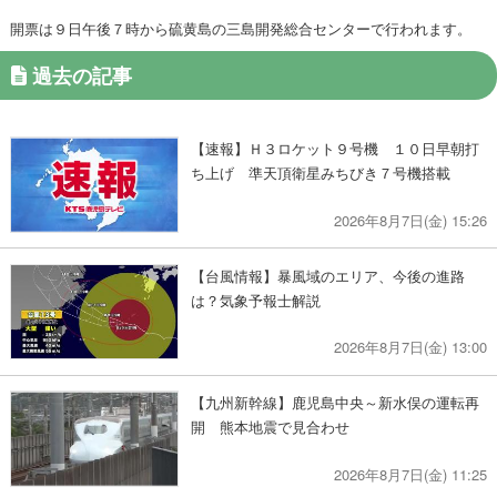
開票は９日午後７時から硫黄島の三島開発総合センターで行われます。
過去の記事
【速報】Ｈ３ロケット９号機 １０日早朝打
ち上げ 準天頂衛星みちびき７号機搭載
2026年8月7日(金) 15:26
【台風情報】暴風域のエリア、今後の進路
は？気象予報士解説
2026年8月7日(金) 13:00
【九州新幹線】鹿児島中央～新水俣の運転再
開 熊本地震で見合わせ
2026年8月7日(金) 11:25