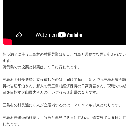
任期満了に伴う三島村の村長選挙は８日、竹島と黒島で投票が行われてい
ます。
硫黄島での投票と開票は、９日に行われます。
三島村の村長選挙に立候補したのは、届け出順に、新人で元三島村議会議
員の岩切平治さん、新人で元三島村経済課長の日高真吾さん、現職で５期
目を目指す大山辰夫さんの、いずれも無所属の３人です。
三島村の村長選に３人が立候補するのは、２０１７年以来となります。
三島村長選挙の投票は、竹島と黒島で８日に行われ、硫黄島では９日に行
われます。