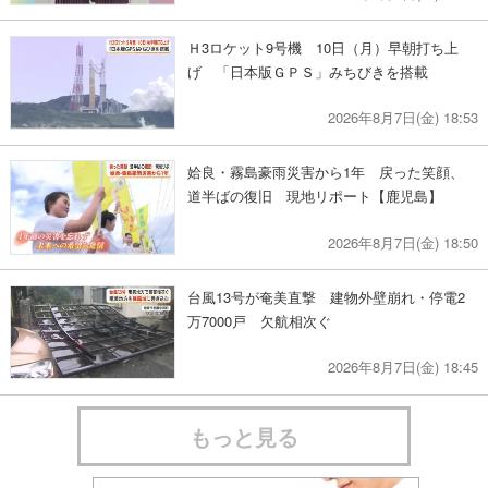
Ｈ3ロケット9号機 10日（月）早朝打ち上
げ 「日本版ＧＰＳ」みちびきを搭載
2026年8月7日(金) 18:53
姶良・霧島豪雨災害から1年 戻った笑顔、
道半ばの復旧 現地リポート【鹿児島】
2026年8月7日(金) 18:50
台風13号が奄美直撃 建物外壁崩れ・停電2
万7000戸 欠航相次ぐ
2026年8月7日(金) 18:45
もっと見る