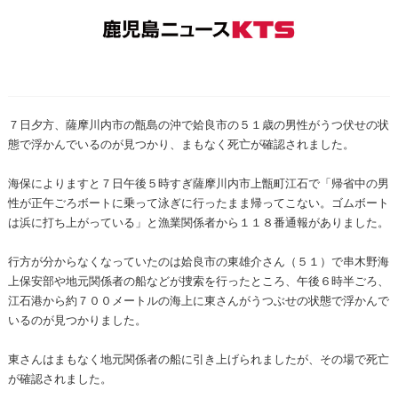
７日夕方、薩摩川内市の甑島の沖で姶良市の５１歳の男性がうつ伏せの状
態で浮かんでいるのが見つかり、まもなく死亡が確認されました。
海保によりますと７日午後５時すぎ薩摩川内市上甑町江石で「帰省中の男
性が正午ごろボートに乗って泳ぎに行ったまま帰ってこない。ゴムボート
は浜に打ち上がっている」と漁業関係者から１１８番通報がありました。
行方が分からなくなっていたのは姶良市の東雄介さん（５１）で串木野海
上保安部や地元関係者の船などが捜索を行ったところ、午後６時半ごろ、
江石港から約７００メートルの海上に東さんがうつぶせの状態で浮かんで
いるのが見つかりました。
東さんはまもなく地元関係者の船に引き上げられましたが、その場で死亡
が確認されました。