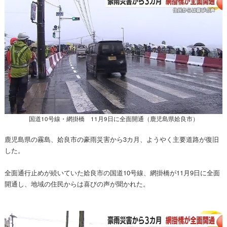
国道10号線・網掛橋 11月9日に全面開通（鹿児島県姶良市）
鹿児島県の霧島、姶良市の豪雨災害から3カ月、ようやく主要道路が復旧
した。
全面通行止めが続いていた姶良市の国道10号線、網掛橋が11月9日に全面
開通し、地域の住民からは喜びの声が聞かれた。