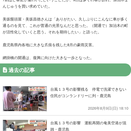
んじゅうを買い求めていた。
美坂饅頭屋・美坂昌徳さんは「ありがたい。久しぶりにこんなに車が多く
通るのを見て、これが普通の光景なんだと思った。（開通で）加治木の町
が活性化していくと思う。それを期待したい」と語った。
鹿児島県内各地に大きな爪痕を残した8月の豪雨災害。
網掛橋の開通は、復興に向けた大きな一歩となった。
過去の記事
台風１３号の影響残る 停電で洗濯できない
住民がコンランドリーに列・鹿児島
2026年8月9日(日) 18:10
台風１３号の影響 運航再開の奄美空港が混
雑・鹿児島