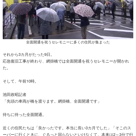
全面開通を祝うセレモニーに多くの住民が集まった
それから3カ月がたった9日。
応急復旧工事が終わり、網掛橋では全面開通を祝うセレモニーが開かれ
た。
そして、午前10時。
池田政昭記者
「先頭の車両が橋を渡ります。網掛橋、全面開通です」
待ちに待った全面開通。
近くの住民たちは「良かったです。本当に長い3カ月でした」「そこのス
ーパーに行くときに、ぐるっと回らないといけなくて。本来は2～3分で行