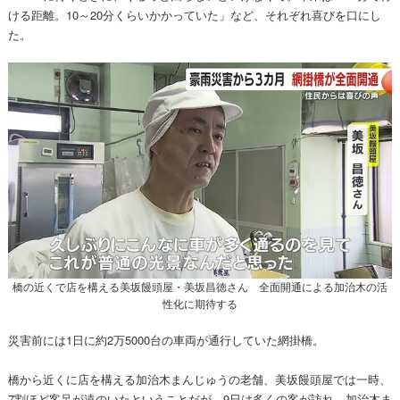
ける距離。10～20分くらいかかっていた」など、それぞれ喜びを口にし
た。
橋の近くで店を構える美坂饅頭屋・美坂昌徳さん 全面開通による加治木の活
性化に期待する
災害前には1日に約2万5000台の車両が通行していた網掛橋。
橋から近くに店を構える加治木まんじゅうの老舗、美坂饅頭屋では一時、
7割ほど客足が遠のいたということだが、9日は多くの客が訪れ、加治木ま