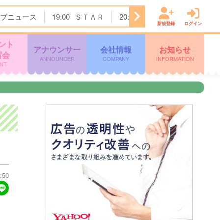
ブニュース
19:00
ＳＴＡＲ
20:00
街グルメをマジ探索！
新規登録
ログイン
ント
アナウンサー
会社情報
お知らせ
写会
ANNOUNCER
COMPANY
INFORMATION
NT
:50