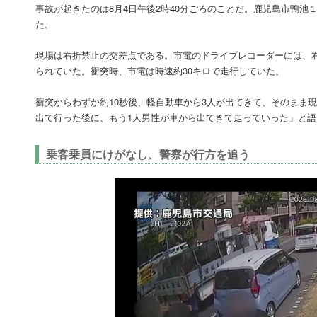
事故が起きたのは8月4日午後2時40分ごろのことだ。鹿児島市鴨
た。
現場は右折禁止の交差点である。市電のドライブレコーダーには、
られていた。衝突時、市電は時速約30キロで走行していた。
衝突からわずか約10秒後、軽自動車から3人が出てきて、そのまま
出て行った後に、もう1人男性が車から出てきて走っていった」と語
乗客乗員にけがなし、警察が行方を追う