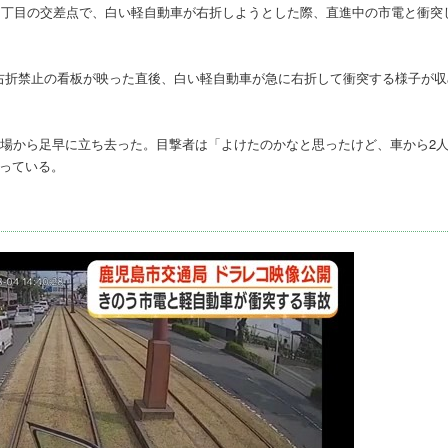
池１丁目の交差点で、白い軽自動車が右折しようとした際、直進中の市電と衝突
右折禁止の看板が映った直後、白い軽自動車が急に右折して衝突する様子が収
現場から足早に立ち去った。目撃者は「よけたのかなと思ったけど、車から2
っている。