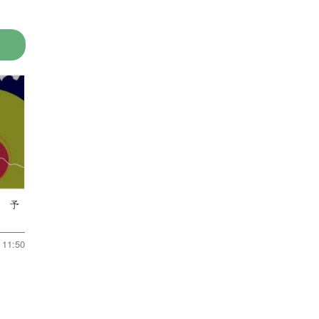
は 予
11:50