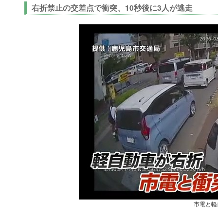
右折禁止の交差点で衝突、10秒後に3人が逃走
市電と軽