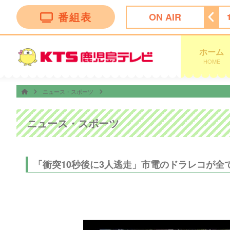
番組表
ON AIR
20
テレビショッピング
14:50
ＫＴＳドラマセレクション
ホーム
HOME
ニュース・スポーツ
ニュース・スポーツ
「衝突10秒後に3人逃走」市電のドラレコが全