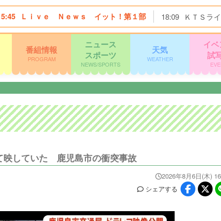
15:45
Ｌｉｖｅ Ｎｅｗｓ イット！第１部
18:09
ＫＴＳライ
ニュース
イベ
番組情報
天気
スポーツ
試
PROGRAM
WEATHER
NEWS/SPORTS
EVE
て映していた 鹿児島市の衝突事故
2026年8月6日(木) 16
シェア
する