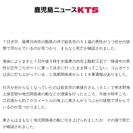
７日夕方、薩摩川内市の甑島の沖で姶良市の５１歳の男性がうつ伏せの状
態で浮かんでいるのが見つかり、まもなく死亡が確認されました。
海保によりますと７日午後５時すぎ薩摩川内市上甑町江石で「帰省中の男
性が正午ごろボートに乗って泳ぎに行ったまま帰ってこない。ゴムボート
は浜に打ち上がっている」と漁業関係者から１１８番通報がありました。
行方が分からなくなっていたのは姶良市の東雄介さん（５１）で串木野海
上保安部や地元関係者の船などが捜索を行ったところ、午後６時半ごろ、
江石港から約７００メートルの海上に東さんがうつぶせの状態で浮かんで
いるのが見つかりました。
東さんはまもなく地元関係者の船に引き上げられましたが、その場で死亡
が確認されました。