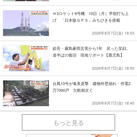
Ｈ3ロケット9号機 10日（月）早朝打ち上
げ 「日本版ＧＰＳ」みちびきを搭載
2026年8月7日(金) 18:53
姶良・霧島豪雨災害から1年 戻った笑顔、
道半ばの復旧 現地リポート【鹿児島】
2026年8月7日(金) 18:50
台風13号が奄美直撃 建物外壁崩れ・停電2
万7000戸 欠航相次ぐ
2026年8月7日(金) 18:45
もっと見る