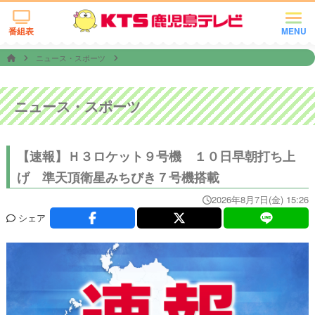
番組表
MENU
ニュース・スポーツ
ニュース・スポーツ
【速報】Ｈ３ロケット９号機 １０日早朝打ち上
げ 準天頂衛星みちびき７号機搭載
2026年8月7日(金) 15:26
シェア