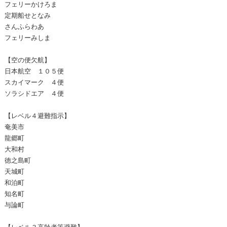
フェリーかけろま
定期船せとなみ
さんふらわあ
フェリーみしま
【空の便欠航】
日本航空 １０５便
スカイマーク ４便
ソラシドエア ４便
【レベル４避難指示】
奄美市
龍郷町
大和村
徳之島町
天城町
和泊町
知名町
与論町
【レベル３高齢者等避難】