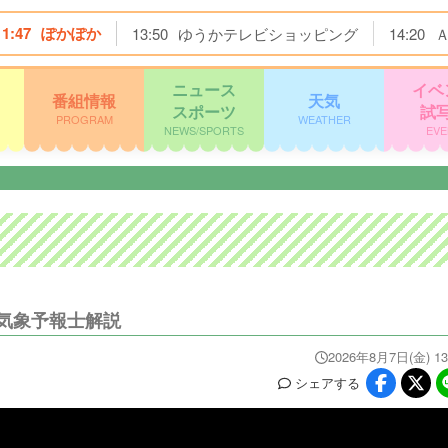
11:47
ぽかぽか
13:50
ゆうかテレビショッピング
14:20
ニュース
イベ
番組情報
天気
スポーツ
試
PROGRAM
WEATHER
NEWS/SPORTS
EVE
？気象予報士解説
2026年8月7日(金) 13
シェア
する