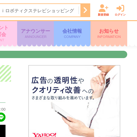
Ａｉロボティクステレビショッピング
14:50
ぽよチャンネル
新規登録
ログイン
ント
アナウンサー
会社情報
お知らせ
写会
ANNOUNCER
COMPANY
INFORMATION
NT
:00