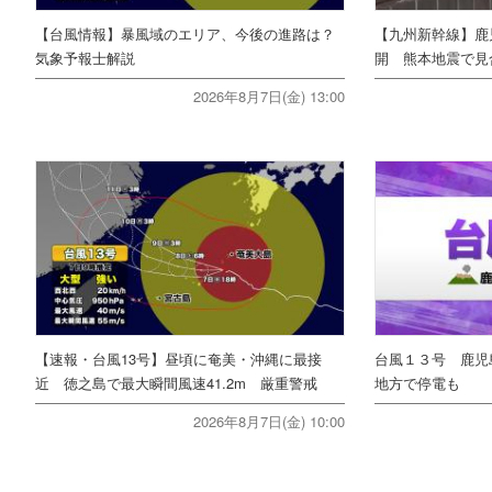
【台風情報】暴風域のエリア、今後の進路は？
【九州新幹線】鹿
気象予報士解説
開 熊本地震で見
2026年8月7日(金) 13:00
【速報・台風13号】昼頃に奄美・沖縄に最接
台風１３号 鹿児
近 徳之島で最大瞬間風速41.2m 厳重警戒
地方で停電も
2026年8月7日(金) 10:00