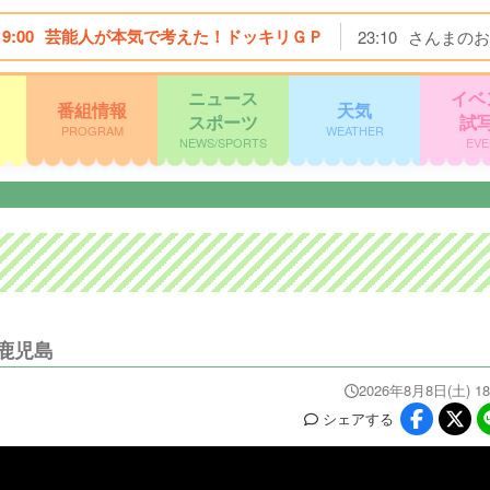
19:00
芸能人が本気で考えた！ドッキリＧＰ
23:10
さんまのお
ニュース
イベ
番組情報
天気
スポーツ
試
PROGRAM
WEATHER
NEWS/SPORTS
EVE
鹿児島
2026年8月8日(土) 18
シェア
する