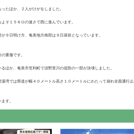
あったほか、２人がけがをしました。
およそ１５キロの速さで西に進んでいます。
村が９日明け方、奄美地方南部は９日昼前となっています。
折の重傷です。
いるほか、奄美市笠利町で須野里川の堤防の一部が決壊しました。
村湯湾では県道が幅４０メートル高さ１０メートルにわたって崩れ全面通行止
います。