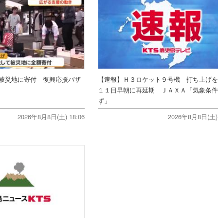
被災地に寄付 復興応援バザ
【速報】Ｈ３ロケット９号機 打ち上げ
１１日早朝に再延期 ＪＡＸＡ「気象条
ず」
2026年8月8日(土) 18:06
2026年8月8日(土) 