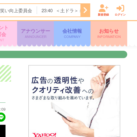
笑い向上委員会
23:40
＜土ドラ＞ミッドナイト屋台 Ｓｅａ
新規登録
ログイン
ント
アナウンサー
会社情報
お知らせ
写会
ANNOUNCER
COMPANY
INFORMATION
NT
:09