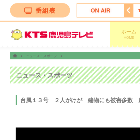
番組表
ON AIR
ン トークバラエティー”！
18:30
ナマ・イキＶＯＩＣＥ
ホーム
HOME
ニュース・スポーツ
ニュース・スポーツ
台風１３号 ２人がけが 建物にも被害多数 