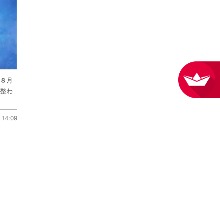
を８月
件整わ
14:09