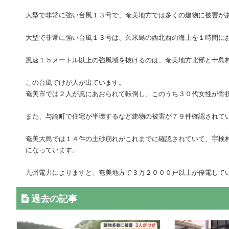
大型で非常に強い台風１３号で、奄美地方では多くの建物に被害が
大型で非常に強い台風１３号は、久米島の西北西の海上を１時間に
風速１５メートル以上の強風域を抜けるのは、奄美地方北部と十島
この台風でけが人が出ています。
奄美市では２人が風にあおられて転倒し、このうち３０代女性が骨
また、与論町で住宅が半壊するなど建物の被害が７９件確認されて
奄美大島では１４件の土砂崩れがこれまでに確認されていて、宇検
になっています。
九州電力によりますと、奄美地方で３万２０００戸以上が停電して
過去の記事