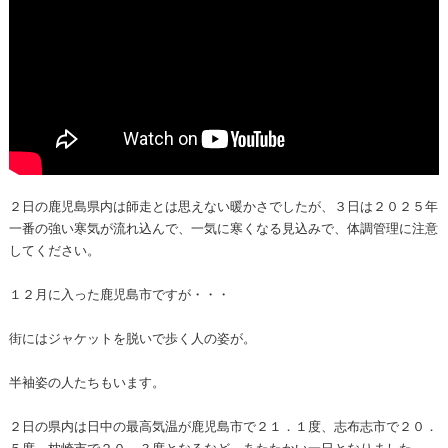
２日の鹿児島県内は師走とは思えない暖かさでしたが、３日は２０２５年
一番の強い寒気が流れ込んで、一気に寒くなる見込みで、体調管理に注意
してください。
１２月に入った鹿児島市ですが・・・
街にはジャケットを脱いで歩く人の姿が。
半袖姿の人たちもいます。
２日の県内は日中の最高気温が鹿児島市で２１．１度、志布志市で２０．
５度、枕崎市で２０．３度となるなど、あたたかい一日となりました。