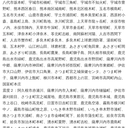
八代市坂本町、宇城市松橋町、宇城市三角町、宇城市不知火町、宇城市豊
野町、熊本西区春日、熊本南区城南町、熊本北区植木町、玉名市横島町、
玉名市天水町、山鹿市鹿央町、宇土市浦田町、熊本美里町永富、西原村小
森、嘉島町上島、氷川町島地、氷川町宮原、上天草市龍ヶ岳町、水俣市牧
ノ内、水俣市陣内、天草市牛深町、天草市倉岳町、天草市有明町、天草市
五和町、津奈木町小津奈木、苓北町志岐、南阿蘇村河陽、人吉市西間下
町、人吉市蟹作町、多良木町多良木、多良木町上球磨消防署、湯前町役
場、五木村甲、山江村山田、球磨村渡、あさぎり町免田東、あさぎり町岡
原、あさぎり町須惠、長島町鷹巣、長島町獅子島、阿久根市鶴見町、鹿児
島出水市緑町、鹿児島出水市高尾野町、鹿児島出水市野田町、薩摩川内市
中郷、薩摩川内市神田町、薩摩川内市祁答院町、薩摩川内市東郷町、伊佐
市大口山野、伊佐市大口鳥巣、さつま町宮之城保健センタ、さつま町神
子、薩摩川内市上甑町、柳川市本町、西都市上の宮、宮崎市高岡町内山、
国富町本庄
震度２：阿久根市赤瀬川、薩摩川内市入来町、薩摩川内市樋脇町、伊佐市
菱刈前目、さつま町宮之城屋地、鹿児島市東郡元、鹿児島市本城、鹿児島
市上谷口、枕崎市高見町、日置市日吉町日置、鹿児島空港、霧島市横川町
中ノ、霧島市福山町牧之原、いちき串木野市緑町、いちき串木野市湊町、
南さつま市大浦町、南さつま市金峰町尾下、姶良市蒲生町北、姶良市宮島
町、姶良市加治木町本町、湧水町栗野、湧水町吉松、薩摩川内市鹿島町
震度１：さつま町求名、鹿児島市下福元、鹿児島市祇園之洲町、鹿児島市