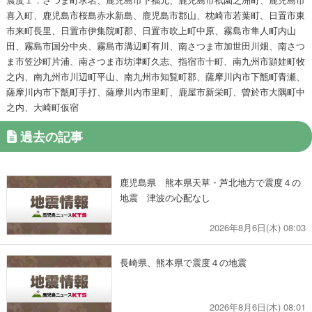
喜入町、鹿児島市桜島赤水新島、鹿児島市郡山、枕崎市若葉町、日置市東
市来町長里、日置市伊集院町郡、日置市吹上町中原、霧島市隼人町内山
田、霧島市国分中央、霧島市溝辺町有川、南さつま市加世田川畑、南さつ
ま市笠沙町片浦、南さつま市坊津町久志、指宿市十町、南九州市頴娃町牧
之内、南九州市川辺町平山、南九州市知覧町郡、薩摩川内市下甑町青瀬、
薩摩川内市下甑町手打、薩摩川内市里町、鹿屋市新栄町、曽於市大隅町中
之内、大崎町仮宿
過去の記事
鹿児島県 熊本県天草・芦北地方で震度４の
地震 津波の心配なし
2026年8月6日(木) 08:03
長崎県、熊本県で震度４の地震
2026年8月6日(木) 08:01