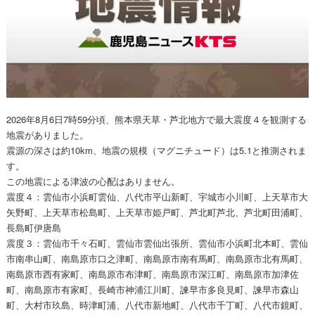
2026年8月6日7時59分頃、熊本県天草・芦北地方で最大震度４を観測する
地震がありました。
震源の深さは約10km、地震の規模（マグニチュード）は5.1と推測されま
す。
この地震による津波の心配はありません。
震度４：雲仙市小浜町雲仙、八代市平山新町、宇城市小川町、上天草市大
矢野町、上天草市松島町、上天草市姫戸町、芦北町芦北、芦北町田浦町、
長島町伊唐島
震度３：雲仙市千々石町、雲仙市雲仙出張所、雲仙市小浜町北本町、雲仙
市南串山町、南島原市口之津町、南島原市南有馬町、南島原市北有馬町、
南島原市西有家町、南島原市布津町、南島原市深江町、南島原市加津佐
町、南島原市有家町、長崎市神浦江川町、諫早市多良見町、諫早市森山
町、大村市玖島、時津町浦、八代市新地町、八代市千丁町、八代市鏡町、