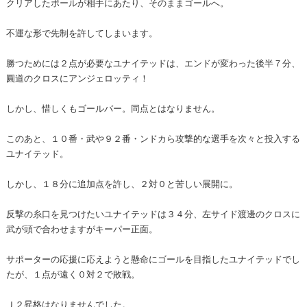
クリアしたボールが相手にあたり、そのままゴールへ。
不運な形で先制を許してしまいます。
勝つためには２点が必要なユナイテッドは、エンドが変わった後半７分、
圓道のクロスにアンジェロッティ！
しかし、惜しくもゴールバー。同点とはなりません。
このあと、１０番・武や９２番・ンドカら攻撃的な選手を次々と投入する
ユナイテッド。
しかし、１８分に追加点を許し、２対０と苦しい展開に。
反撃の糸口を見つけたいユナイテッドは３４分、左サイド渡邊のクロスに
武が頭で合わせますがキーパー正面。
サポーターの応援に応えようと懸命にゴールを目指したユナイテッドでし
たが、１点が遠く０対２で敗戦。
Ｊ２昇格はなりませんでした。