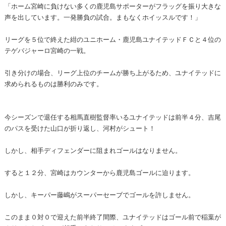
「ホーム宮崎に負けない多くの鹿児島サポーターがフラッグを振り大きな
声を出しています。一発勝負の試合。まもなくホイッスルです！」
リーグを５位で終えた紺のユニホーム・鹿児島ユナイテッドＦＣと４位の
テゲバジャーロ宮崎の一戦。
引き分けの場合、リーグ上位のチームが勝ち上がるため、ユナイテッドに
求められるものは勝利のみです。
今シーズンで退任する相馬直樹監督率いるユナイテッドは前半４分、吉尾
のパスを受けた山口が折り返し、河村がシュート！
しかし、相手ディフェンダーに阻まれゴールはなりません。
すると１２分、宮崎はカウンターから鹿児島ゴールに迫ります。
しかし、キーパー藤嶋がスーパーセーブでゴールを許しません。
このまま０対０で迎えた前半終了間際、ユナイテッドはゴール前で稲葉が