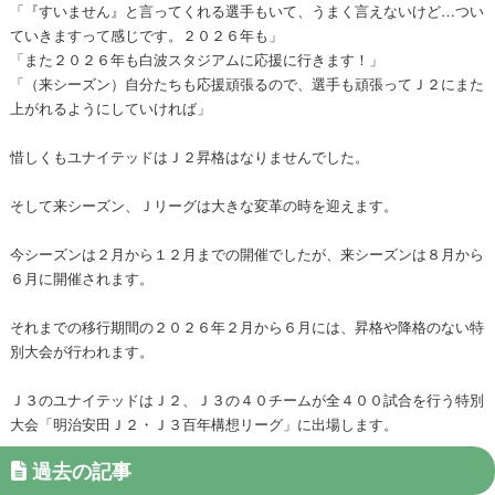
「『すいません』と言ってくれる選手もいて、うまく言えないけど…つい
ていきますって感じです。２０２６年も」
「また２０２６年も白波スタジアムに応援に行きます！」
「（来シーズン）自分たちも応援頑張るので、選手も頑張ってＪ２にまた
上がれるようにしていければ」
惜しくもユナイテッドはＪ２昇格はなりませんでした。
そして来シーズン、Ｊリーグは大きな変革の時を迎えます。
今シーズンは２月から１２月までの開催でしたが、来シーズンは８月から
６月に開催されます。
それまでの移行期間の２０２６年２月から６月には、昇格や降格のない特
別大会が行われます。
Ｊ３のユナイテッドはＪ２、Ｊ３の４０チームが全４００試合を行う特別
大会「明治安田Ｊ２・Ｊ３百年構想リーグ」に出場します。
過去の記事