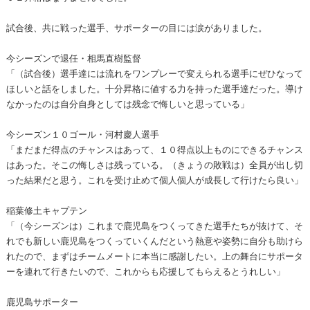
試合後、共に戦った選手、サポーターの目には涙がありました。
今シーズンで退任・相馬直樹監督
「（試合後）選手達には流れをワンプレーで変えられる選手にぜひなって
ほしいと話をしました。十分昇格に値する力を持った選手達だった。導け
なかったのは自分自身としては残念で悔しいと思っている」
今シーズン１０ゴール・河村慶人選手
「まだまだ得点のチャンスはあって、１０得点以上ものにできるチャンス
はあった。そこの悔しさは残っている。（きょうの敗戦は）全員が出し切
った結果だと思う。これを受け止めて個人個人が成長して行けたら良い」
稲葉修土キャプテン
「（今シーズンは）これまで鹿児島をつくってきた選手たちが抜けて、そ
れでも新しい鹿児島をつくっていくんだという熱意や姿勢に自分も助けら
れたので、まずはチームメートに本当に感謝したい。上の舞台にサポータ
ーを連れて行きたいので、これからも応援してもらえるとうれしい」
鹿児島サポーター