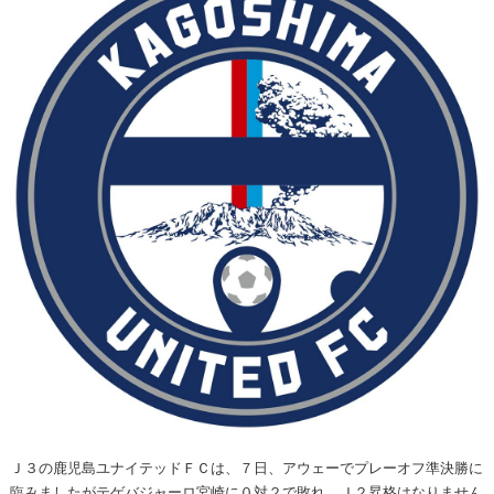
Ｊ３の鹿児島ユナイテッドＦＣは、７日、アウェーでプレーオフ準決勝に
臨みましたがテゲバジャーロ宮崎に０対２で敗れ、Ｊ２昇格はなりません