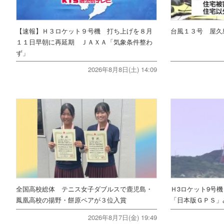
【速報】Ｈ３ロケット９号機 打ち上げを８月
台風１３号 屋久
１１日早朝に再延期 ＪＡＸＡ「気象条件整わ
ず」
2026年8月8日(土) 14:09
全国高校総体 テニス女子ダブルスで鹿児島・
Ｈ3ロケット9号
鳳凰高校の揚野・餅原ペアが３位入賞
「日本版ＧＰＳ」
2026年8月7日(金) 19:49