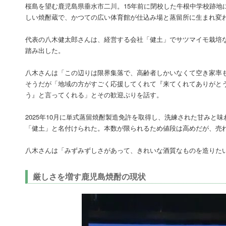
桜島を望む鹿児島県垂水市二川。15年前に閉校した牛根中学校跡地に
しい焼酎蔵で、かつての広い体育館が仕込み場と蒸留所に生まれ変
代表の八木健太郎さんは、経営する会社「健土」でサツマイモ栽培
踏み出した。
八木さんは「この辺りは限界集落で、高齢者しかいなくて空き家率も
そうだが「地域の方がすごく応援してくれて『来てくれてありがと
う』と言ってくれる」とその歓迎ぶりを話す。
2025年10月に単式蒸留焼酎製造免許を取得し、洗練された甘み
「健土」と名付けられた。本数が限られるため値段は高めだが、売れ
八木さんは「みずみずしさがあって、きれいな酒質なものを造りた
厳しさを増す鹿児島焼酎の現状