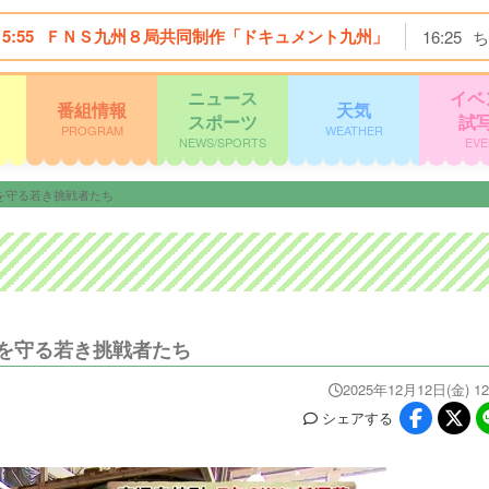
15:55
ＦＮＳ九州８局共同制作「ドキュメント九州」
16:25
ち
ニュース
イベ
番組情報
天気
スポーツ
試
PROGRAM
WEATHER
NEWS/SPORTS
EVE
を守る若き挑戦者たち
を守る若き挑戦者たち
2025年12月12日(金) 12
シェア
する