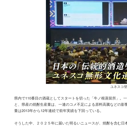
ユネスコ登
県内で110番目の酒蔵としてスタートを切った「牛ノ根蒸留所」。
と、県産の焼酎生産量は、一連のコメ不足による原料高騰などの影
量は2013年から12年連続で前年実績を下回っている。
そうした中、２０２５年に届いた明るいニュースが、焼酎を含む日