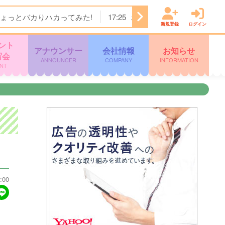
ょっとバカりハカってみた!
17:25
わんにゃん＋ かごしま
新規登録
ログイン
ント
アナウンサー
会社情報
お知らせ
写会
ANNOUNCER
COMPANY
INFORMATION
NT
:00