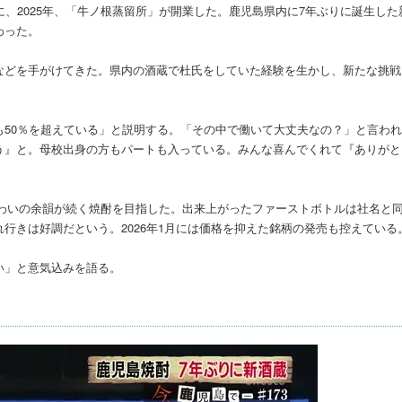
、2025年、「牛ノ根蒸留所」が開業した。鹿児島県内に7年ぶりに誕生した
わった。
などを手がけてきた。県内の酒蔵で杜氏をしていた経験を生かし、新たな挑戦
50％を超えている」と説明する。「その中で働いて大丈夫なの？」と言わ
う』と。母校出身の方もパートも入っている。みんな喜んでくれて『ありがと
と味わいの余韻が続く焼酎を目指した。出来上がったファーストボトルは社名と
行きは好調だという。2026年1月には価格を抑えた銘柄の発売も控えている
い」と意気込みを語る。