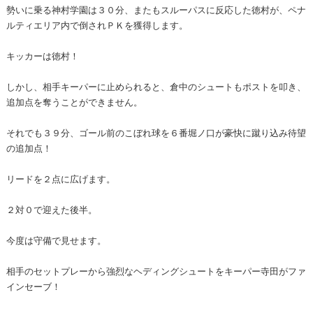
勢いに乗る神村学園は３０分、またもスルーパスに反応した徳村が、ペナ
ルティエリア内で倒されＰＫを獲得します。
キッカーは徳村！
しかし、相手キーパーに止められると、倉中のシュートもポストを叩き、
追加点を奪うことができません。
それでも３９分、ゴール前のこぼれ球を６番堀ノ口が豪快に蹴り込み待望
の追加点！
リードを２点に広げます。
２対０で迎えた後半。
今度は守備で見せます。
相手のセットプレーから強烈なヘディングシュートをキーパー寺田がファ
インセーブ！