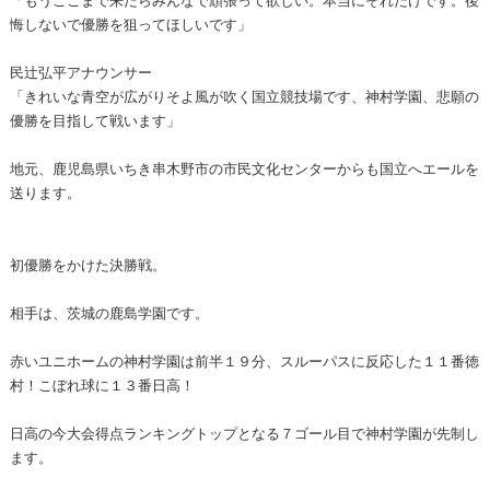
悔しないで優勝を狙ってほしいです」
民辻弘平アナウンサー
「きれいな青空が広がりそよ風が吹く国立競技場です、神村学園、悲願の
優勝を目指して戦います」
地元、鹿児島県いちき串木野市の市民文化センターからも国立へエールを
送ります。
初優勝をかけた決勝戦。
相手は、茨城の鹿島学園です。
赤いユニホームの神村学園は前半１９分、スルーパスに反応した１１番徳
村！こぼれ球に１３番日高！
日高の今大会得点ランキングトップとなる７ゴール目で神村学園が先制し
ます。