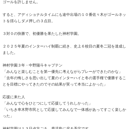
ゴールを許しません。
すると、アディショナルタイムにも途中出場の１０番佐々木がゴールネッ
トを揺らしダメ押しの３点目。
３対０の快勝で、初優勝を果たした神村学園。
２０２５年夏のインターハイ制覇に続き、史上６校目の夏冬二冠を達成し
ました。
神村学園３年・中野陽斗キャプテン
「みんなと楽しむことを第一優先に考えながらプレーができたのかな」
「去年の悔しさを思い出して夏のインターハイと冬の選手権で優勝するこ
とを目標にやってきたのでその結果が実って本当によかった」
応援に来た人
「みんなで心をひとつにして応援してうれしかった」
「いちき串木野市民として応援してみんなで一体感があってすごく楽しか
った」
神村学園は１３日夕方ごろ、鹿児島に戻る予定です。