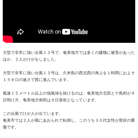
大型で非常に強い台風１３号で、奄美地方では多くの建物に被害があった
ほか、２人がけがをしました。
大型で非常に強い台風１３号は、久米島の西北西の海上を１時間におよそ
１５キロの速さで西に進んでいます。
風速１５メートル以上の強風域を抜けるのは、奄美地方北部と十島村が９
日明け方、奄美地方南部は９日昼前となっています。
この台風でけが人が出ています。
奄美市では２人が風にあおられて転倒し、このうち３０代女性が骨折の重
傷です。