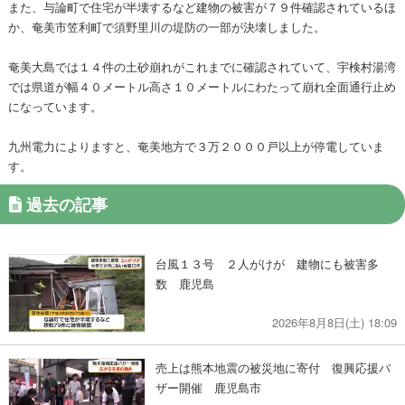
また、与論町で住宅が半壊するなど建物の被害が７９件確認されているほ
か、奄美市笠利町で須野里川の堤防の一部が決壊しました。
奄美大島では１４件の土砂崩れがこれまでに確認されていて、宇検村湯湾
では県道が幅４０メートル高さ１０メートルにわたって崩れ全面通行止め
になっています。
九州電力によりますと、奄美地方で３万２０００戸以上が停電していま
す。
過去の記事
台風１３号 ２人がけが 建物にも被害多
数 鹿児島
2026年8月8日(土) 18:09
売上は熊本地震の被災地に寄付 復興応援バ
ザー開催 鹿児島市