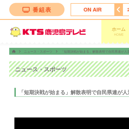
番組表
ON AIR
まち
21:00
ナゾトレＭＡＸＸＸ
21:54
ＫＴＳニュース
ホーム
HOME
ニュース・スポーツ
「短期決戦が始まる」解散表明で自民県連が人選
ニュース・スポーツ
「短期決戦が始まる」解散表明で自民県連が人選