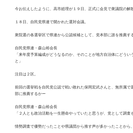
今お伝えしたように、高市総理が１９日、正式に会見で衆議院の解
１８日、自民党県連で開かれた選対会議。
衆院選の各選挙区で県連から公認候補として、党本部に誰を推薦す
自民党県連・森山裕会長
「来年度予算編成がどうなるのか、そのことが地方自治体にどうい
と」
注目は２区。
前回の選挙戦を自民党公認で戦い敗れた保岡宏武さんと、無所属で
部に推薦するかー
自民党県連・森山裕会長
「２人とも政治活動を一生懸命やっていたと思うが、党として調査
情勢調査で優勢だったことや県議団から推す声が多かったことから