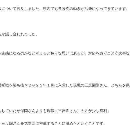
散について言及しました。県内でも各政党の動きが活発になってきています。
るか話し合われました。
う迷惑になるのかなど考えると色々な思いはあるが、対応を急ぐことが大事な
選挙戦を勝ち抜き２０２５年１月に入党した現職の三反園訓さん、どちらを県
もしていたが保岡さんよりも現職（三反園さん）の方が少し有利」
、三反園さんを党本部に推薦することに決めたということです。