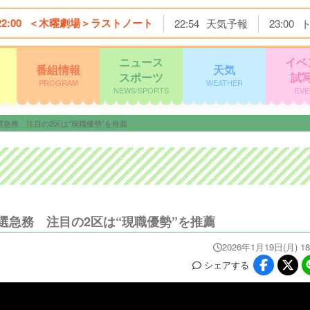
22:00
＜木曜劇場＞ラストノート
22:54
天気予報
23:00
ニュース
イベ
番組情報
天気
スポーツ
試
PROGRAM
WEATHER
NEWS/SPORTS
EVE
急務 注目の2区は“現職優勢”を推薦
急務 注目の2区は“現職優勢”を推薦
2026年1月19日(月) 18
シェア
する