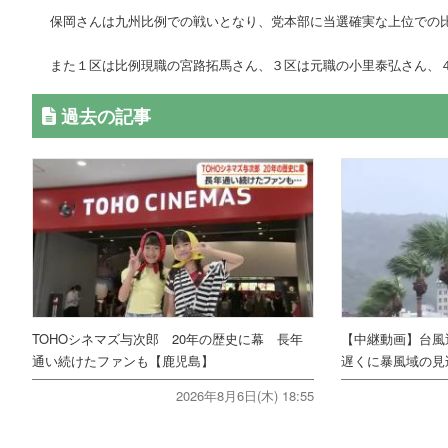
保岡さんは九州比例での戦いとなり、党本部に当選確実な上位での
また１区は比例現職の宮路拓馬さん、３区は元職の小里泰弘さん、
過去の記事
TOHOシネマズ与次郎 20年の歴史に幕 長年
【中継動画】台風
通い続けたファンも【鹿児島】
遅くに暴風域の見
2026年8月6日(木) 18:55