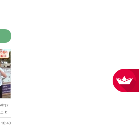
生17
たこと
18:40