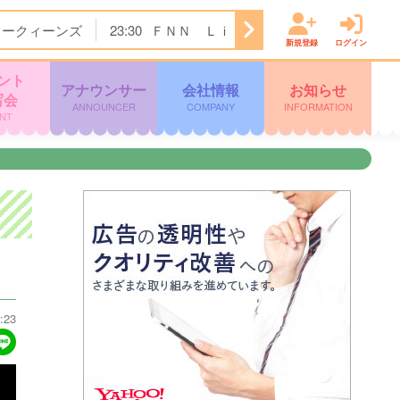
トークィーンズ
23:30
ＦＮＮ Ｌｉｖｅ Ｎｅｗｓ α
24:
新規登録
ログイン
ント
アナウンサー
会社情報
お知らせ
写会
ANNOUNCER
COMPANY
INFORMATION
NT
:23