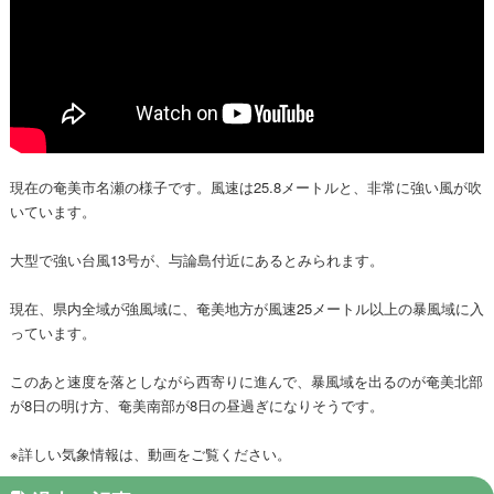
現在の奄美市名瀬の様子です。風速は25.8メートルと、非常に強い風が吹
いています。
大型で強い台風13号が、与論島付近にあるとみられます。
現在、県内全域が強風域に、奄美地方が風速25メートル以上の暴風域に入
っています。
このあと速度を落としながら西寄りに進んで、暴風域を出るのが奄美北部
が8日の明け方、奄美南部が8日の昼過ぎになりそうです。
※詳しい気象情報は、動画をご覧ください。