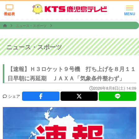
番組表
MENU
ニュース・スポーツ
ニュース・スポーツ
【速報】Ｈ３ロケット９号機 打ち上げを８月１１
日早朝に再延期 ＪＡＸＡ「気象条件整わず」
2026年8月8日(土) 14:09
シェア