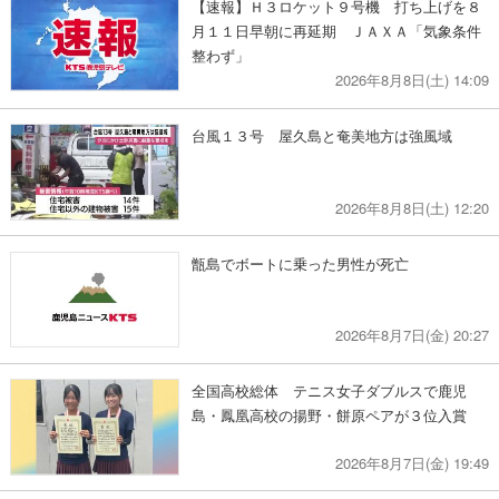
【速報】Ｈ３ロケット９号機 打ち上げを８
月１１日早朝に再延期 ＪＡＸＡ「気象条件
整わず」
2026年8月8日(土) 14:09
台風１３号 屋久島と奄美地方は強風域
2026年8月8日(土) 12:20
甑島でボートに乗った男性が死亡
2026年8月7日(金) 20:27
全国高校総体 テニス女子ダブルスで鹿児
島・鳳凰高校の揚野・餅原ペアが３位入賞
2026年8月7日(金) 19:49