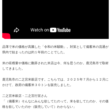
品薄で米の価格が高騰した「令和の米騒動」。対策として備蓄米の流通が
県内で始まったのは約１年前のことでした。
米の収穫量や価格に翻弄された米店は今、何を思うのか。鹿児島市で取材
してきました。
鹿児島市の二之宮米穀店です。こちらでは、２０２５年７月から１２月に
かけて、政府の備蓄米３０トンを販売しました。
二之宮米穀店・二之宮行宣さん
「（備蓄米）そんなにみんな欲してたのって。米を欲してたのか、その価
格を欲していたのか（販売していて）わからない」