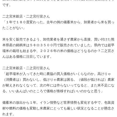
です。
二之宮米穀店・二之宮行宣さん
「１年で１８０度変わった。去年の例の備蓄米から、卸業者から米を買っ
たことがない」
米を安く販売できるよう、卸売業者を通さず農家から直接、買い付けた熊
本県産の銘柄米は５キロ３５００円で販売されていました。県内では超早
場米の栽培も始まる中、２０２６年の米の価格はどうなるのか？二之宮さ
んはある価格に注目しています。
二之宮米穀店・二之宮行宣さん
「超早場米が入ってきた時に農協の買入価格がいくらなのか。高けりゃ
（消費者は）買わないし、低けりゃ農家は困る。（値段が低ければ）農家
が耐えきれなくなって、次の年には作らないってなると、また米不足にな
る。いいあんばいのところで価格が推移すればいいのかなと思う」
備蓄米の放出から１年。イラン情勢など世界情勢も変化する中で、包装資
材や燃料の価格も変動し米農家にとっても厳しい状況となることが懸念さ
れます。