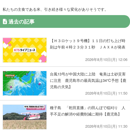
私たちの主食である米、引き続き様々な変化がありそうです。
過去の記事
【Ｈ３ロケット９号機】１１日の打ち上げ時
刻は午前４時２３分３１秒 ＪＡＸＡが発表
2026年8月10日(月) 12:06
台風13号が中国大陸に上陸 奄美は土砂災害
に注意 鹿児島市の最高気温は34℃予想【鹿
児島の天気】
2026年8月10日(月) 11:50
種子島 「乾田直播」の田んぼで稲刈り 人
手不足の解消や経費削減に期待【鹿児島】
2026年8月10日(月) 11:30