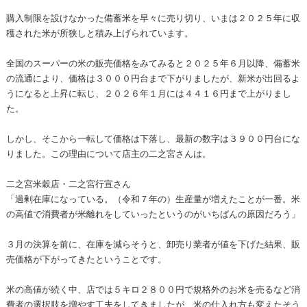
購入制限を設けなかった備蓄米を早々に売り切り、いまは２０２５年に収
穫された米が所狭しと積み上げられています。
全国のスーパーの米の販売価格をみてみると２０２５年６月以降、備蓄米
の流通により、価格は３０００円台まで下がりましたが、新米が出回るよ
うになると上昇に転じ、２０２６年１月には４４１６円まで上がりまし
た。
しかし、そこから一転して価格は下落し、最新の数字は３９００円台にな
りました。この理由について店主の二之宮さんは。
二之宮米穀店・二之宮行宣さん
「過剰在庫になっている。（令和７年の）生産量が増えたことが一番。米
の高値で消費者が米離れをしていったというのがいちばんの原因だろう」
３月の決算を前に、在庫を減らそうと、卸売り業者が値を下げた結果、販
売価格が下がってきたということです。
米の高値が続く中、店では５キロ２８００円で規格外のお米を売るなど消
費者の選択肢を増やす工夫をしてきましたが、米の仕入れ方も変えたそう