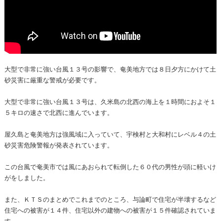
大型で非常に強い台風１３号の影響で、奄美地方では８日夕方にかけて土
砂災害に厳重な警戒が必要です。
大型で非常に強い台風１３号は、久米島の北西の海上を１時間におよそ１
５キロの速さで北西に進んでいます。
屋久島と奄美地方は強風域に入っていて、宇検村と大和村にレベル４の土
砂災害危険警報が発表されています。
この台風で奄美市では風にあおられて転倒した６０代の男性が頭に軽いけ
がをしました。
また、ＫＴＳのまとめでこれまでのところ、与論町で住宅が半壊するなど
住宅への被害が１４件、住宅以外の建物への被害が１５件確認されていま
す。