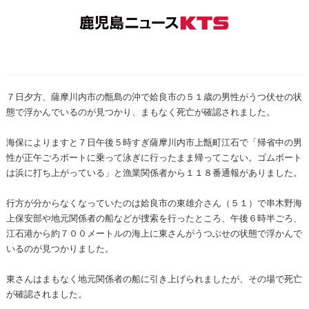
７日夕方、薩摩川内市の甑島の沖で姶良市の５１歳の男性がうつ伏せの状
態で浮かんでいるのが見つかり、まもなく死亡が確認されました。
海保によりますと７日午後５時すぎ薩摩川内市上甑町江石で「帰省中の男
性が正午ごろボートに乗って泳ぎに行ったまま帰ってこない。ゴムボート
は浜に打ち上がっている」と漁業関係者から１１８番通報がありました。
行方が分からなくなっていたのは姶良市の東雄介さん（５１）で串木野海
上保安部や地元関係者の船などが捜索を行ったところ、午後６時半ごろ、
江石港から約７００メートルの海上に東さんがうつぶせの状態で浮かんで
いるのが見つかりました。
東さんはまもなく地元関係者の船に引き上げられましたが、その場で死亡
が確認されました。