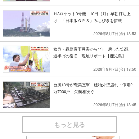
Ｈ3ロケット9号機 10日（月）早朝打ち上
げ 「日本版ＧＰＳ」みちびきを搭載
2026年8月7日(金) 18:53
姶良・霧島豪雨災害から1年 戻った笑顔、
道半ばの復旧 現地リポート【鹿児島】
2026年8月7日(金) 18:50
台風13号が奄美直撃 建物外壁崩れ・停電2
万7000戸 欠航相次ぐ
2026年8月7日(金) 18:45
もっと見る