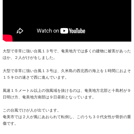
大型で非常に強い台風１３号で、奄美地方では多くの建物に被害があった
ほか、２人がけがをしました。
大型で非常に強い台風１３号は、久米島の西北西の海上を１時間におよそ
１５キロの速さで西に進んでいます。
風速１５メートル以上の強風域を抜けるのは、奄美地方北部と十島村が９
日明け方、奄美地方南部は９日昼前となっています。
この台風でけが人が出ています。
奄美市では２人が風にあおられて転倒し、このうち３０代女性が骨折の重
傷です。