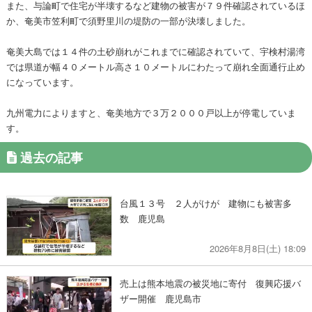
また、与論町で住宅が半壊するなど建物の被害が７９件確認されているほ
か、奄美市笠利町で須野里川の堤防の一部が決壊しました。
奄美大島では１４件の土砂崩れがこれまでに確認されていて、宇検村湯湾
では県道が幅４０メートル高さ１０メートルにわたって崩れ全面通行止め
になっています。
九州電力によりますと、奄美地方で３万２０００戸以上が停電していま
す。
過去の記事
台風１３号 ２人がけが 建物にも被害多
数 鹿児島
2026年8月8日(土) 18:09
売上は熊本地震の被災地に寄付 復興応援バ
ザー開催 鹿児島市