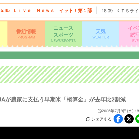
15:45
Ｌｉｖｅ Ｎｅｗｓ イット！第１部
18:09
ＫＴＳライ
ニュース
イベ
番組情報
天気
スポーツ
試
PROGRAM
WEATHER
NEWS/SPORTS
EVE
JAが農家に支払う早期米「概算金」が去年比2割減
2026年7月8日(水) 18
シェア
する