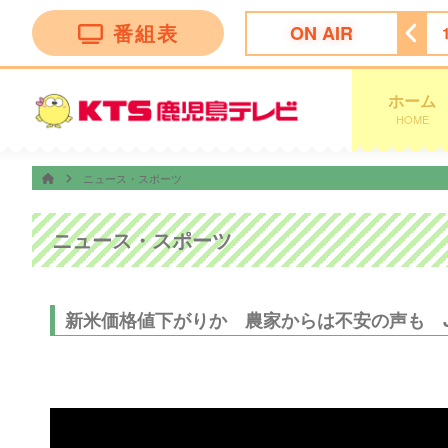
番組表
ON AIR
ング
14:50
ぽよチャンネル
14:55
ミキティダイニング
ホーム
HOME
ニュース・スポーツ
ニュース・スポーツ
新米価格値下がりか 農家からは不安の声も 