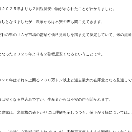
は２０２５年よりも２割程度安い額が示されたことがわかりました。
通しとなりましたが、農家からは不安の声も聞こえてきます。
ぞれの県のＪＡが市場の需給や価格見通しを踏まえて決定していて、米の流通
となった２０２５年よりも２割程度安くなるということです。
０２６年はそれを上回る２３０万トン以上と過去最大の在庫量となる見通しで
段は安くなる見込みですが、生産者からは不安の声も聞かれます。
米農家は、米価格の値下がりには理解を示しつつも、値下がり幅については…
た。（今後）２割減で収まればいいが、来年再来年ますます安価になったら生