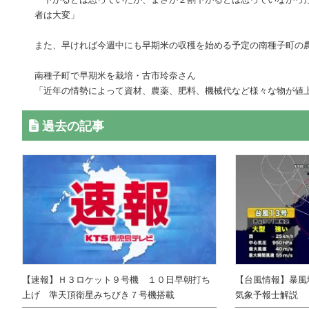
者は大変」
また、早ければ今週中にも早期米の収穫を始める予定の南種子町の
南種子町で早期米を栽培・古市玲奈さん
「近年の情勢によって資材、農薬、肥料、機械代など様々な物が値
過去の記事
【速報】Ｈ３ロケット９号機 １０日早朝打ち
【台風情報】暴風
上げ 準天頂衛星みちびき７号機搭載
気象予報士解説