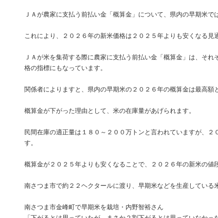
ＪＡが農家に支払う前払い金「概算金」について、県内の早期米で
これにより、２０２６年の新米価格は２０２５年よりも安くなる見
ＪＡが米を集荷する際に農家に支払う前払い金「概算金」は、それ
格の指標にもなっています。
関係者によりますと、県内の早期米の２０２６年の概算金は最高額
概算金が下がった理由として、米の在庫量があげられます。
民間在庫の適正量は１８０～２００万トンと言われていますが、２
す。
概算金が２０２５年よりも安くなることで、２０２６年の新米の値
南さつま市で約２２ヘクタールに渡り、早期米などを生産している
南さつま市金峰町で早期米を栽培・内野智裕さん
「下がるとは思っていたが、まさか２割下がるとは思っていなかっ