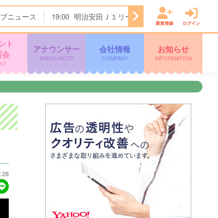
ブニュース
19:00
明治安田Ｊ１リーグ開幕戦 横浜Ｆ・マリノ
新規登録
ログイン
ント
アナウンサー
会社情報
お知らせ
写会
ANNOUNCER
COMPANY
INFORMATION
NT
:28