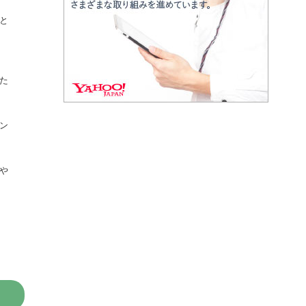
と
た
ン
や