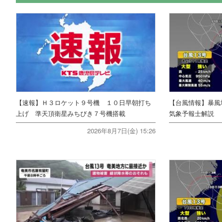
【速報】Ｈ３ロケット９号機 １０日早朝打ち
【台風情報】暴風
上げ 準天頂衛星みちびき７号機搭載
気象予報士解説
2026年8月7日(金) 15:26