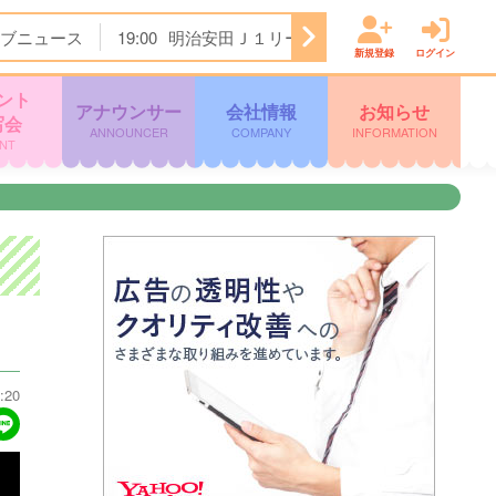
ブニュース
19:00
明治安田Ｊ１リーグ開幕戦 横浜Ｆ・マリノ
新規登録
ログイン
ント
アナウンサー
会社情報
お知らせ
写会
ANNOUNCER
COMPANY
INFORMATION
NT
:20