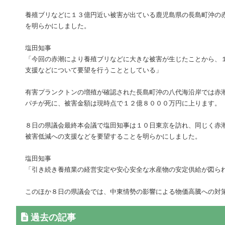
養殖ブリなどに１３億円近い被害が出ている鹿児島県の長島町沖の
を明らかにしました。
塩田知事
「今回の赤潮により養殖ブリなどに大きな被害が生じたことから、
支援などについて要望を行うこととしている」
有害プランクトンの増殖が確認された長島町沖の八代海沿岸では赤
パチが死に、被害金額は現時点で１２億８０００万円に上ります。
８日の県議会最終本会議で塩田知事は１０日東京を訪れ、同じく赤
被害低減への支援などを要望することを明らかにしました。
塩田知事
「引き続き養殖業の経営安定や安心安全な水産物の安定供給が図ら
このほか８日の県議会では、中東情勢の影響による物価高騰への対
過去の記事