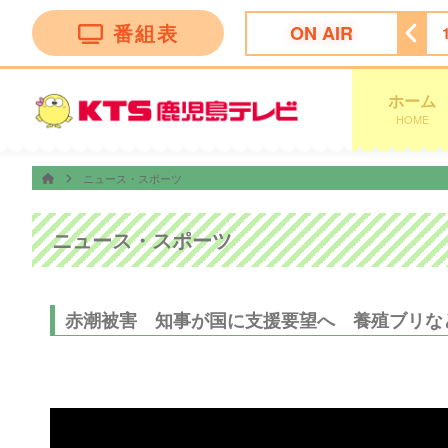
番組表
ON AIR
ング
14:50
ぽよチャンネル
14:55
ミキティダイニング
ホーム
HOME
ニュース・スポーツ
ニュース・スポーツ
赤潮被害 知事が国に支援要望へ 養殖ブリな