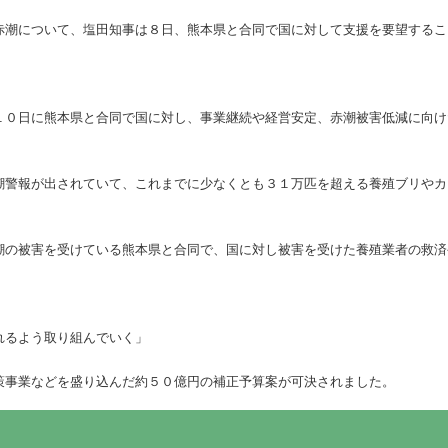
赤潮について、塩田知事は８日、熊本県と合同で国に対して支援を要望するこ
１０日に熊本県と合同で国に対し、事業継続や経営安定、赤潮被害低減に向け
潮警報が出されていて、これまでに少なくとも３１万匹を超える養殖ブリやカ
潮の被害を受けている熊本県と合同で、国に対し被害を受けた養殖業者の救済
れるよう取り組んでいく」
策事業などを盛り込んだ約５０億円の補正予算案が可決されました。