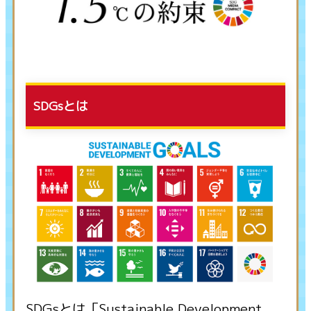
SDGsとは
SDGsとは「Sustainable Development