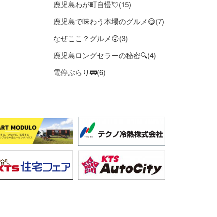
鹿児島わが町自慢💘(15)
鹿児島で味わう本場のグルメ😋(7)
なぜここ？グルメ😲(3)
鹿児島ロングセラーの秘密🔍(4)
電停ぶらり🚃(6)