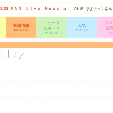
23:30
ＦＮＮ Ｌｉｖｅ Ｎｅｗｓ α
24:15
ぽよチャンネル
ニュース
イベ
番組情報
天気
スポーツ
試
PROGRAM
WEATHER
NEWS/SPORTS
EVE