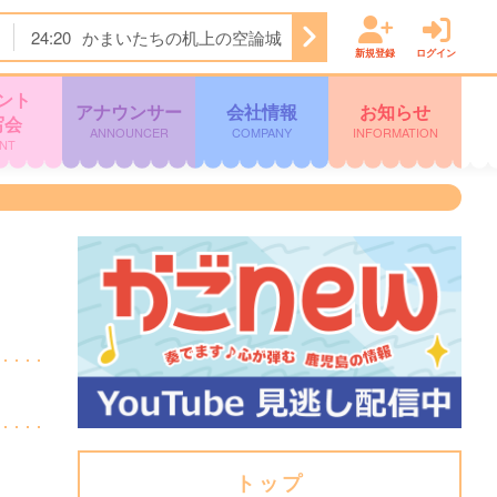
24:20
かまいたちの机上の空論城
24:50
相葉◎×部
25
新規登録
ログイン
ント
アナウンサー
会社情報
お知らせ
写会
ANNOUNCER
COMPANY
INFORMATION
NT
トップ