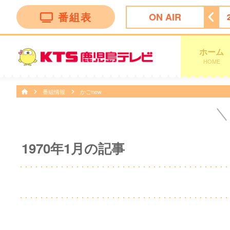
番組表
ON AIR
＞ラストノート
22:54
天気予報
23:00
トークィーンズ
ホーム
HOME
番組情報
かごnew
1970年1月の記事