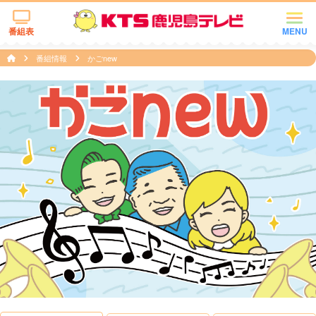
番組表
MENU
番組情報
かごnew