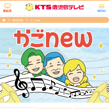
番組表
MENU
番組情報
かごnew